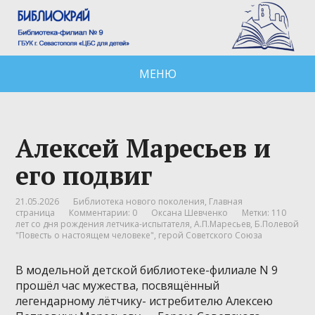
МЕНЮ
Алексей Маресьев и
его подвиг
21.05.2026
Библиотека нового поколения
,
Главная
страница
Комментарии: 0
Оксана Шевченко
Метки:
110
лет со дня рождения летчика-испытателя
,
А.П.Маресьев
,
Б.Полевой
"Повесть о настоящем человеке"
,
герой Советского Союза
В модельной детской библиотеке-филиале N 9
прошёл час мужества, посвящённый
легендарному лётчику- истребителю Алексею