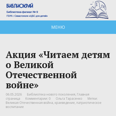
МЕНЮ
Акция «Читаем детям
о Великой
Отечественной
войне»
06.05.2026
Библиотека нового поколения
,
Главная
страница
Комментарии: 0
Ольга Тарасенко
Метки:
Великая Отечественная война
,
краеведение
,
патриотическое
воспитание