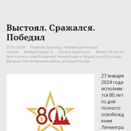
Выстоял. Сражался.
Победил
27.01.2024
Главная страница
,
Рекомендательные
списки
Комментарии: 0
Оксана Шевченко
Метки:
80 лет со
дня полного освобождения Ленинграда от фашистской блокады.
,
Великая Отечественная война
,
история России
27 января
2024 года
исполняе
тся 80 лет
со дня
полного
освобожд
ения
Ленингра