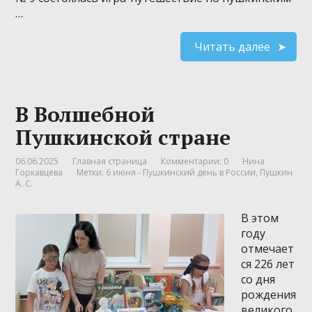
…
Читать далее
В Волшебной
Пушкинской стране
06.06.2025
Главная страница
Комментарии: 0
Нина
Горкавцева
Метки:
6 июня - Пушкинский день в России
,
Пушкин
А. С.
В этом
году
отмечает
ся 226 лет
со дня
рождения
великого