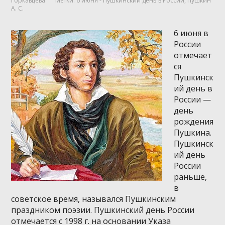
Горкавцева
Метки:
6 июня - Пушкинский день в России
,
Пушкин
А. С.
6 июня в
России
отмечает
ся
Пушкинск
ий день в
России —
день
рождения
Пушкина.
Пушкинск
ий день
России
раньше,
в
советское время, назывался Пушкинским
праздником поэзии. Пушкинский день России
отмечается с 1998 г. на основании Указа