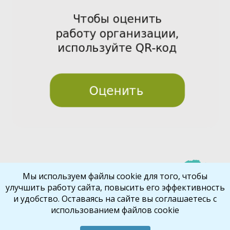
Pre
Nex
Мы используем файлы cookie для того, чтобы
улучшить работу сайта, повысить его эффективность
vio
t
и удобство. Оставаясь на сайте вы соглашаетесь с
us
использованием файлов cookie
Библиокрай
© 2026
Все права защищены
Шаблон от
WP Puzzle