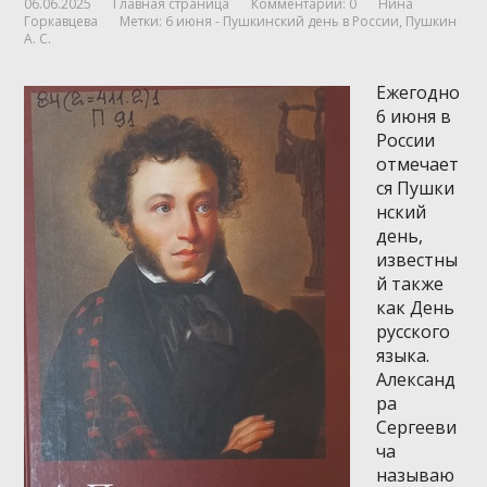
06.06.2025
Главная страница
Комментарии: 0
Нина
Горкавцева
Метки:
6 июня - Пушкинский день в России
,
Пушкин
А. С.
Ежегодно
6 июня в
России
отмечает
ся Пушки
нский
день,
известны
й также
как День
русского
языка.
Александ
ра
Сергееви
ча
называю