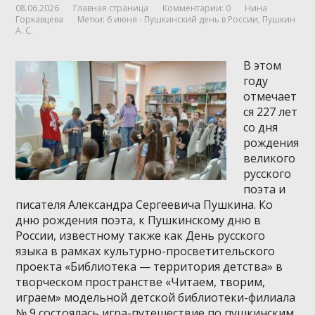
08.06.2026
Главная страница
Комментарии: 0
Нина
Горкавцева
Метки:
6 июня - Пушкинский день в России
,
Пушкин
А. С.
В этом
году
отмечает
ся 227 лет
со дня
рождения
великого
русского
поэта и
писателя Александра Сергеевича Пушкина. Ко
дню рождения поэта, к Пушкинскому дню в
России, известному также как День русского
языка в рамках культурно-просветительского
проекта «Библиотека — территория детства» в
творческом пространстве «Читаем, творим,
играем» модельной детской библиотеки-филиала
№ 9 состоялась игра-путешествие по пушкинским