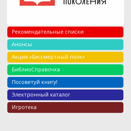
Рекомендательные списки
Анонсы
Акция «Бессмертный полк»
БиблиоСправочка
Посоветуй книгу!
Электронный каталог
Игротека