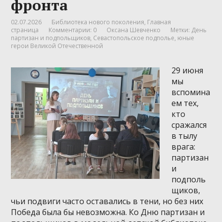
фронта
02.07.2026
Библиотека нового поколения
,
Главная
страница
Комментарии: 0
Оксана Шевченко
Метки:
День
партизан и подпольщиков
,
Севастопольское подполье
,
юные
герои Великой Отечественной
29 июня
мы
вспомина
ем тех,
кто
сражался
в тылу
врага:
партизан
и
подполь
щиков,
чьи подвиги часто оставались в тени, но без них
Победа была бы невозможна. Ко Дню партизан и