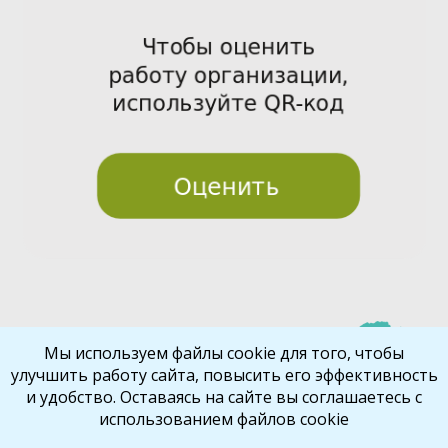
Pre
Nex
Мы используем файлы cookie для того, чтобы
улучшить работу сайта, повысить его эффективность
vio
t
и удобство. Оставаясь на сайте вы соглашаетесь с
us
использованием файлов cookie
Библиокрай
© 2026
Все права защищены