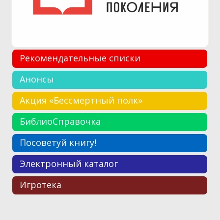
Рекомендательные списки
Анонсы
Акция «Бессмертный полк»
БиблиоСправочка
Посоветуй книгу!
Электронный каталог
Игротека