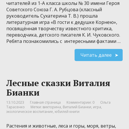
читателей из 1-А класса школы № 30 имени Героя
Советского Союза Г. А. Рубцова (классный
руководитель Сухатерина Т. В.) прошла
литературная игра «В гости к дедушке Корнею»,
посвящённая творчеству известного критика,
переводчика, детского писателя К. И. Чуковского.
Ребята познакомились с интересными фактами …
Читать далее
Лесные сказки Виталия
Бианки
13.10.2023
Главная страница
Комментарии: 0
Ольга
Тарасенко
Метки:
викторина
,
Виталий Бианки
,
игра
,
экологическое воспитание
,
юбилей книги
Растения и животные, леса и горы, моря, ветры,