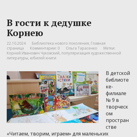
В гости к дедушке
Корнею
22.10.2024
Библиотека нового поколения
,
Главная
страница
Комментарии: 0
Ольга Тарасенко
Метки:
Корней Иванович Чуковский
,
популяризация художественной
литературы
,
юбилей книги
В детской
библиоте
ке-
филиале
№ 9 в
творческ
ом
простран
стве
«Читаем, творим, играем» для маленьких