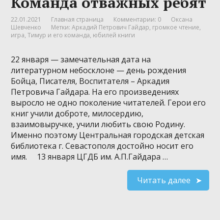
Команда отважных ребят
22.01.2021
Главная страница
Комментарии: 0
Оксана
Шевченко
Метки:
Аркадий Петрович Гайдар
,
громкое чтение
,
игра
,
Тимур и его команда
,
юбилей книги
22 января — замечательная дата на
литературном небосклоне — день рождения
Бойца, Писателя, Воспитателя – Аркадия
Петровича Гайдара. На его произведениях
выросло не одно поколение читателей. Герои его
книг учили доброте, милосердию,
взаимовыручке, учили любить свою Родину.
Именно поэтому Центральная городская детская
библиотека г. Севастополя достойно носит его
имя. 13 января ЦГДБ им. А.П.Гайдара …
Читать далее