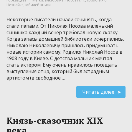
Горкавцева
Метки:
викторина
,
Носов Н. Н.
,
трилогия о
Незнайке
,
юбилей книги
Некоторые писатели начали сочинять, когда
стали папами. От Николая Носова маленький
сынишка каждый вечер требовал новую сказку.
Когда запасы домашней библиотеки исчерпались,
Николаю Николаевичу пришлось придумывать
новые истории самому. Родился Николай Носов в
1908 году в Киеве. С детства мальчик мечтал
стать актёром. Ему очень нравилось посещать
выступления отца, который был эстрадным
артистом (в свободное …
Читать далее
Князь-сказочник XIX
века