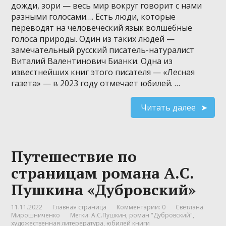
дожди, зори — весь мир вокруг говорит с нами
разными голосами…. Есть люди, которые
переводят на человеческий язык волшебные
голоса природы. Один из таких людей —
замечательный русский писатель-натуралист
Виталий Валентинович Бианки. Одна из
известнейших книг этого писателя — «Лесная
газета» — в 2023 году отмечает юбилей. …
Читать далее
Путешествие по
страницам романа А.С.
Пушкина «Дубровский»
11.11.2022
Главная страница
Комментарии: 0
Светлана
Мирошниченко
Метки:
А.С.Пушкин
,
роман "Дубровский"
,
художественная литерература
,
юбилей книги