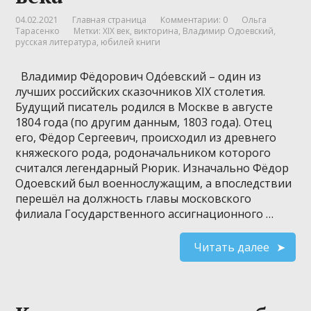
04.02.2021
Главная страница
Комментарии: 0
Ольга
Тарасенко
Метки:
XIX век
,
викторина
,
Владимир Одоевский
,
русская литература
,
юбилей книги
Владимир Фёдорович Одо́евский – один из
лучших российских сказочников XIX столетия.
Будущий писатель родился в Москве в августе
1804 года (по другим данным, 1803 года). Отец
его, Фёдор Сергеевич, происходил из древнего
княжеского рода, родоначальником которого
считался легендарный Рюрик. Изначально Фёдор
Одоевский был военнослужащим, а впоследствии
перешёл на должность главы московского
филиала Государственного ассигнационного …
Читать далее