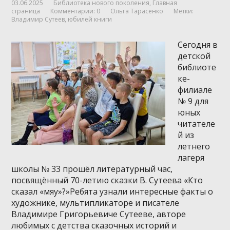
03.06.2025
Библиотека нового поколения
,
Главная
страница
Комментарии: 0
Ольга Тарасенко
Метки:
Владимир Сутеев
,
юбилей книги
Сегодня в
детской
библиоте
ке-
филиале
№ 9 для
юных
читателе
й из
летнего
лагеря
школы № 33 прошёл литературный час,
посвящённый 70-летию сказки В. Сутеева «Кто
сказал «мяу»?»Ребята узнали интересные факты о
художнике, мультипликаторе и писателе
Владимире Григорьевиче Сутееве, авторе
любимых с детства сказочных историй и