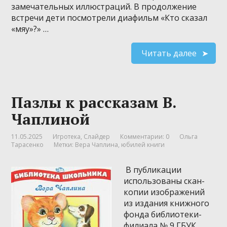
замечательных иллюстраций. В продолжение
встречи дети посмотрели диафильм «Кто сказал
«мяу»?» …
Читать далее
Пазлы к рассказам В.
Чаплиной
11.05.2025
Игротека
,
Слайдер
Комментарии: 0
Ольга
Тарасенко
Метки:
Вера Чаплина
,
юбилей книги
В публикации
использованы скан-
копии изображений
из издания книжного
фонда библиотеки-
филиала № 9 ГБУК