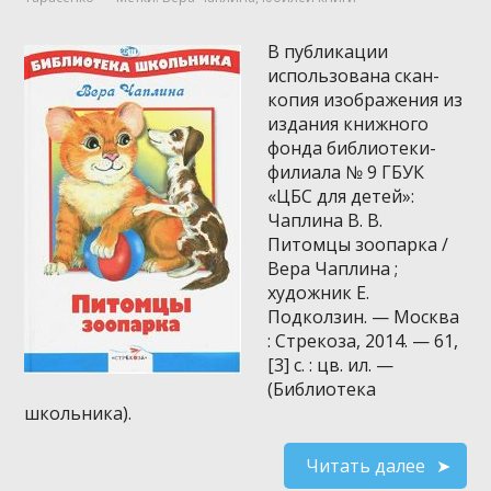
В публикации
использована скан-
копия изображения из
издания книжного
фонда библиотеки-
филиала № 9 ГБУК
«ЦБС для детей»:
Чаплина В. В.
Питомцы зоопарка /
Вера Чаплина ;
художник Е.
Подколзин. — Москва
: Стрекоза, 2014. — 61,
[3] с. : цв. ил. —
(Библиотека
школьника).
Читать далее