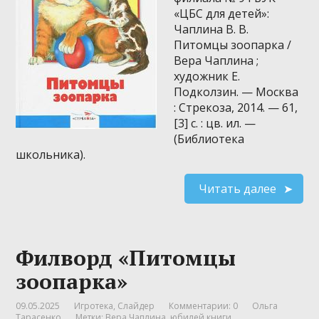
«ЦБС для детей»:
Чаплина В. В.
Питомцы зоопарка /
Вера Чаплина ;
художник Е.
Подколзин. — Москва
: Стрекоза, 2014. — 61,
[3] с. : цв. ил. —
(Библиотека
школьника).
Читать далее
Филворд «Питомцы
зоопарка»
09.05.2025
Игротека
,
Слайдер
Комментарии: 0
Ольга
Тарасенко
Метки:
Вера Чаплина
,
юбилей книги