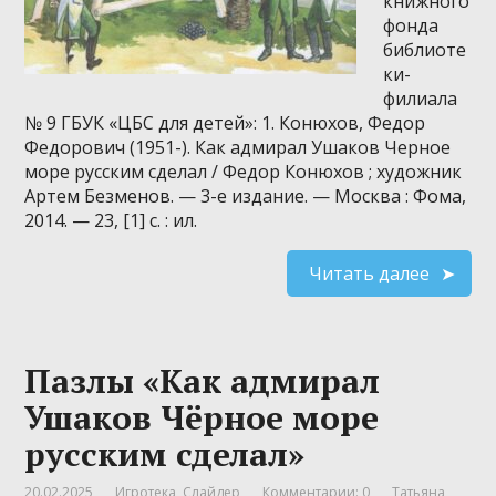
книжного
фонда
библиоте
ки-
филиала
№ 9 ГБУК «ЦБС для детей»: 1. Конюхов, Федор
Федорович (1951-). Как адмирал Ушаков Черное
море русским сделал / Федор Конюхов ; художник
Артем Безменов. — 3-е издание. — Москва : Фома,
2014. — 23, [1] с. : ил.
Читать далее
Пазлы «Как адмирал
Ушаков Чёрное море
русским сделал»
20.02.2025
Игротека
,
Слайдер
Комментарии: 0
Татьяна