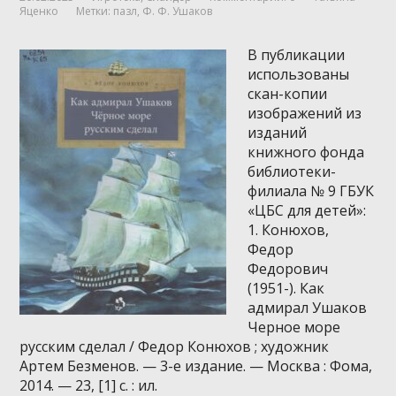
Яценко
Метки:
пазл
,
Ф. Ф. Ушаков
В публикации
использованы
скан-копии
изображений из
изданий
книжного фонда
библиотеки-
филиала № 9 ГБУК
«ЦБС для детей»:
1. Конюхов,
Федор
Федорович
(1951-). Как
адмирал Ушаков
Черное море
русским сделал / Федор Конюхов ; художник
Артем Безменов. — 3-е издание. — Москва : Фома,
2014. — 23, [1] с. : ил.