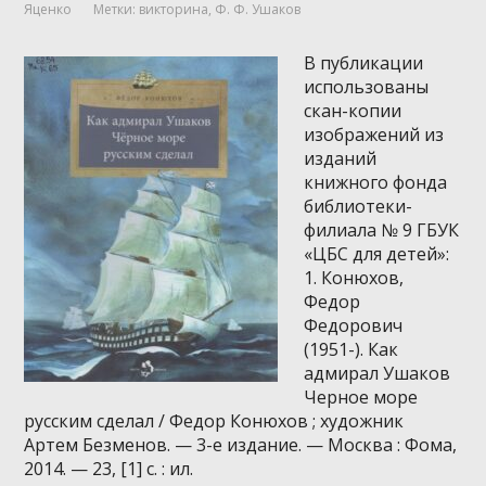
Яценко
Метки:
викторина
,
Ф. Ф. Ушаков
В публикации
использованы
скан-копии
изображений из
изданий
книжного фонда
библиотеки-
филиала № 9 ГБУК
«ЦБС для детей»:
1. Конюхов,
Федор
Федорович
(1951-). Как
адмирал Ушаков
Черное море
русским сделал / Федор Конюхов ; художник
Артем Безменов. — 3-е издание. — Москва : Фома,
2014. — 23, [1] с. : ил.