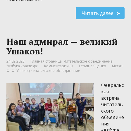
Читать далее
Наш адмирал — великий
Ушаков!
24.02.2025
Главная страница
,
Читательское объединение
"Азбука краеведа"
Комментарии: 0
Татьяна Яценко
Метки:
Ф. Ф. Ушаков
,
читательское объединение
Февральс
кая
встреча
читатель
ского
объедине
ния
«Азбука