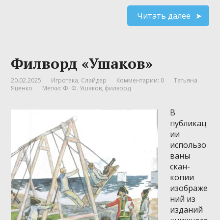
Читать далее
Филворд «Ушаков»
20.02.2025
Игротека
,
Слайдер
Комментарии: 0
Татьяна
Яценко
Метки:
Ф. Ф. Ушаков
,
филворд
В
публикац
ии
использо
ваны
скан-
копии
изображе
ний из
изданий