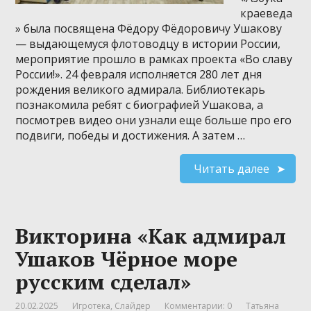
краеведа
» была посвящена Фёдору Фёдоровичу Ушакову
— выдающемуся флотоводцу в истории России,
мероприятие прошло в рамках проекта «Во славу
России!». 24 февраля исполняется 280 лет дня
рождения великого адмирала. Библиотекарь
познакомила ребят с биографией Ушакова, а
посмотрев видео они узнали еще больше про его
подвиги, победы и достижения. А затем …
Читать далее
Викторина «Как адмирал
Ушаков Чёрное море
русским сделал»
20.02.2025
Игротека
,
Слайдер
Комментарии: 0
Татьяна