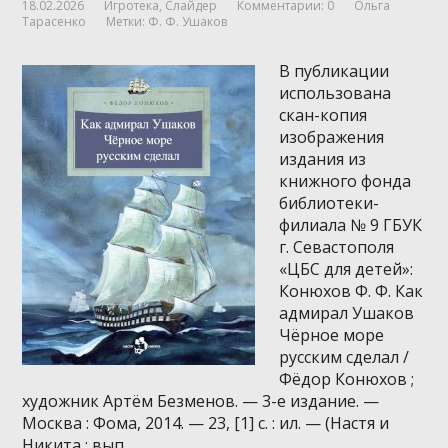
18.02.2026
Игротека
,
Слайдер
Комментарии: 0
Ольга
Тарасенко
Метки:
Ф. Ф. Ушаков
В публикации
использована
скан-копия
изображения
издания из
книжного фонда
библиотеки-
филиала № 9 ГБУК
г. Севастополя
«ЦБС для детей»:
Конюхов Ф. Ф. Как
адмирал Ушаков
Чёрное море
русским сделал /
Фёдор Конюхов ;
художник Артём Безменов. — 3-е издание. —
Москва : Фома, 2014. — 23, [1] с. : ил. — (Настя и
Никита ; вып. …