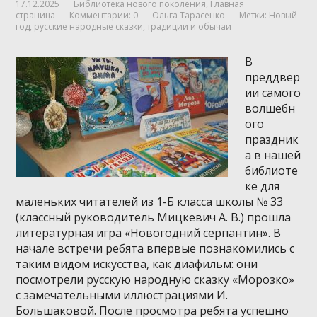
17.12.2025
Библиотека нового поколения
,
Главная
страница
Комментарии: 0
Ольга Тарасенко
Метки:
Новый
год
,
русские народные сказки
,
традиции и обычаи
В
преддвер
ии самого
волшебн
ого
праздник
а в нашей
библиоте
ке для
маленьких читателей из 1-Б класса школы № 33
(классный руководитель Мицкевич А. В.) прошла
литературная игра «Новогодний серпантин». В
начале встречи ребята впервые познакомились с
таким видом искусства, как диафильм: они
посмотрели русскую народную сказку «Морозко»
с замечательными иллюстрациями И.
Большаковой. После просмотра ребята успешно