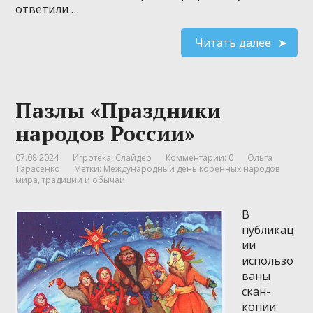
ответили …
Читать далее
Пазлы «Праздники
народов России»
07.08.2024
Игротека
,
Слайдер
Комментарии: 0
Ольга
Тарасенко
Метки:
Международный день коренных народов
мира
,
традиции и обычаи
В
публикац
ии
использо
ваны
скан-
копии