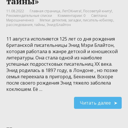
тайны»
11.08.2022
Главная страница
,
ЛетОКнига!
,
Посоветуй книгу!
,
Рекомендательные списки
Комментарии: 0
Светлана
Мирошниченко
Метки:
детектив
,
загадки
,
писатель-юбиляр
,
расследования
,
тайны
,
Энид Блайтон
11 августа исполняется 125 лет со дня рождения
британской писательницы Энид Мэри Блайтон,
которая работала в жанре детской и юношеской
литературы. Она стала одной из наиболее
успешных подростковых писательниц XX века.
Энид родилась в 1897 году, в Лондоне , но позже
семья переехала в пригород, Бекенхем. Вскоре
после своего рождения Энид тяжело заболела
коклюшем. Её …
Читать далее