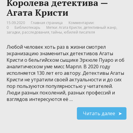
Королева детектива —
Агата Кристи
15.09.2020
Главная страница
Комментарии:
0
Библиотекарь
Метки:
Агата Кристи
,
детективный жанр
,
загадки
,
расследования
,
тайны
,
юбилей писателя
Любой человек хоть раз в жизни смотрел
экранизацию знаменитых детективов Агаты
Кристи о бельгийском сыщике Эркюле Пуаро и об
аналитическом уме мисс Марпл. В 2020 году
исполняется 130 лет его автору. Детективы Агаты
Кристи не утратили своей актуальности и до сих
пор пользуются популярностью у читателей.
Люди разных поколений, разных профессий и
взглядов интересуются её …
Читать далее