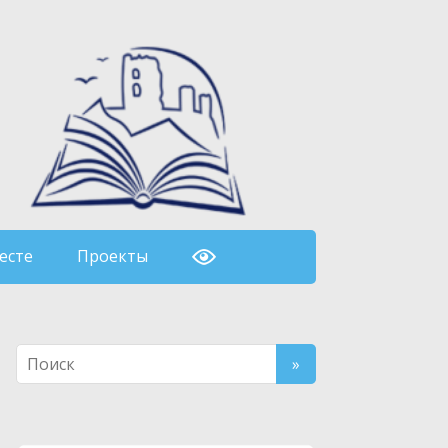
есте
Проекты