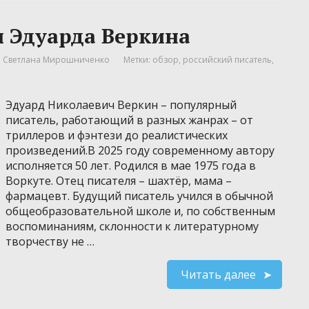
 Эдуарда Веркина
Светлана Мирошниченко
Метки:
обзор
,
российский писатель
,
Эдуард Николаевич Веркин – популярный
писатель, работающий в разных жанрах – от
триллеров и фэнтези до реалистических
произведений.В 2025 году современному автору
исполняется 50 лет. Родился в мае 1975 года в
Воркуте. Отец писателя – шахтёр, мама –
фармацевт. Будущий писатель учился в обычной
общеобразовательной школе и, по собственным
воспоминаниям, склонности к литературному
творчеству не …
Читать далее