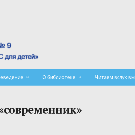
аеведение
О библиотеке
Читаем вслух вм
 «современник»