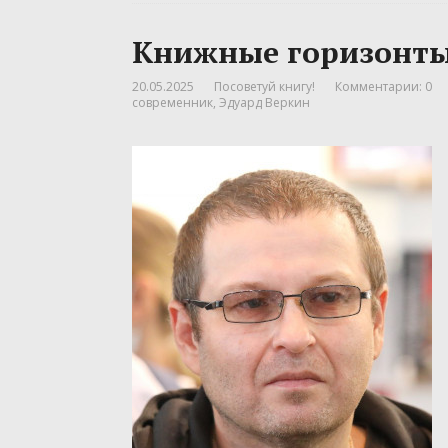
Книжные горизонты
20.05.2025
Посоветуй книгу!
Комментарии: 0
современник
,
Эдуард Веркин