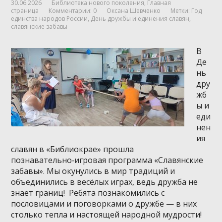
30.06.2026
Библиотека нового поколения
,
Главная
страница
Комментарии: 0
Оксана Шевченко
Метки:
Год
единства народов России
,
День дружбы и единения славян
,
славянские забавы
В
Де
нь
дру
жб
ы и
еди
нен
ия
славян в «Библиокрае» прошла
познавательно‑игровая программа «Славянские
забавы». Мы окунулись в мир традиций и
объединились в весёлых играх, ведь дружба не
знает границ! Ребята познакомились с
пословицами и поговорками о дружбе — в них
столько тепла и настоящей народной мудрости!