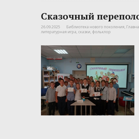
Сказочный перепол
26.09.2025
Библиотека нового поколения
,
Главна
литературная игра
,
сказки
,
фольклор