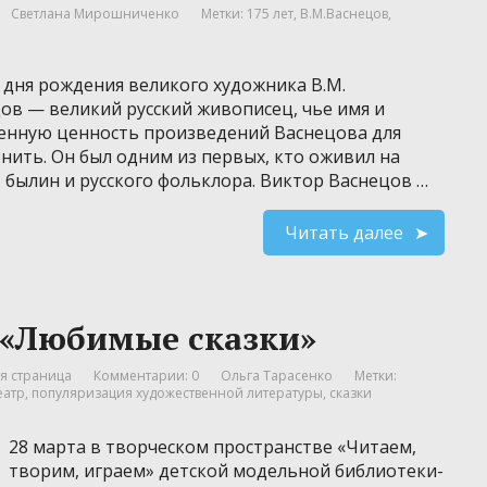
Светлана Мирошниченко
Метки:
175 лет
,
В.М.Васнецов
,
со дня рождения великого художника В.М.
ов — великий русский живописец, чье имя и
енную ценность произведений Васнецова для
ить. Он был одним из первых, кто оживил на
 былин и русского фольклора. Виктор Васнецов …
Читать далее
 «Любимые сказки»
я страница
Комментарии: 0
Ольга Тарасенко
Метки:
еатр
,
популяризация художественной литературы
,
сказки
28 марта в творческом пространстве «Читаем,
творим, играем» детской модельной библиотеки-