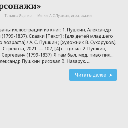
ерсонажи»
Татьяна Яценко
Метки:
А.С.Пушкин
,
игра
,
сказки
аны иллюстрации из книг: 1. Пушкин, Александр
(1799-1837). Сказки [Текст] : [для детей младшего
возраста] / А. С. Пушкин ; [художник В. Сухоруков].
 Стрекоза, 2021. — 107, [4] с. : цв. ил. 2. Пушкин,
 Сергеевич (1799-1837). Я там был, мед, пиво пил…
 Александр Пушкин; рисовал В. Назарук. …
Читать далее