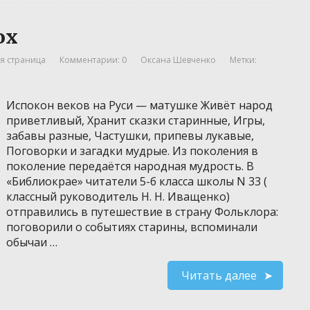
ох
я страница
Комментарии: 0
Оксана Шевченко
Метки:
Испокон веков на Руси — матушке Живёт народ
приветливый, Хранит сказки старинные, Игры,
забавы разные, Частушки, припевы лукавые,
Поговорки и загадки мудрые. Из поколения в
поколение передаётся народная мудрость. В
«Библиокрае» читатели 5-б класса школы N 33 (
классный руководитель Н. Н. Иващенко)
отправились в путешествие в страну Фольклора:
поговорили о событиях старины, вспоминали
обычаи …
Читать далее