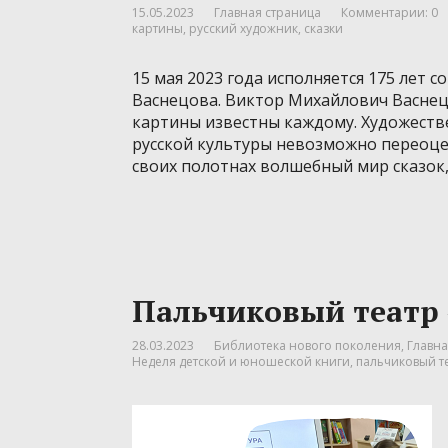
15.05.2023
Главная страница
Комментарии: 0
картины
,
русский художник
,
сказки
15 мая 2023 года исполняется 175 лет 
Васнецова. Виктор Михайлович Васнец
картины известны каждому. Художеств
русской культуры невозможно переоцен
своих полотнах волшебный мир сказок,
Пальчиковый театр
28.03.2023
Библиотека нового поколения
,
Главна
Неделя детской и юношеской книги
,
пальчиковый т