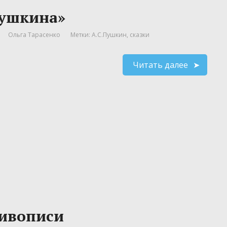
Пушкина»
Ольга Тарасенко
Метки:
А.С.Пушкин
,
сказки
Читать далее
живописи