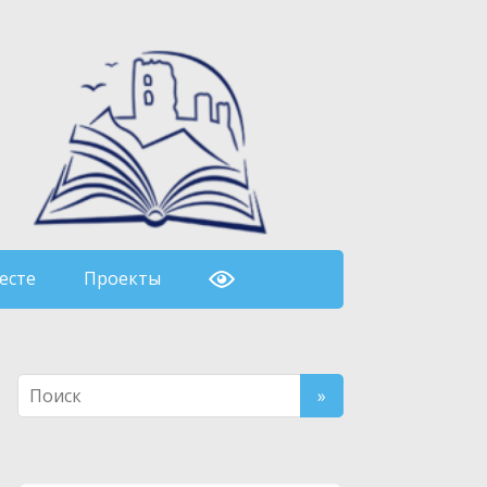
есте
Проекты