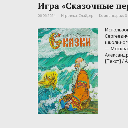
Игра «Сказочные п
06.06.2024
Игротека
,
Слайдер
Комментарии: 0
Использов
Сергеевич 
школьного 
— Москва :
Александр
[Текст] /