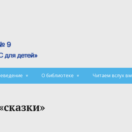
аеведение
О библиотеке
Читаем вслух вм
«сказки»