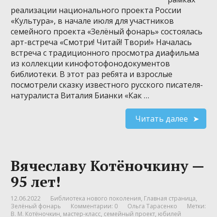
реализации национального проекта России
«Культура», в начале июля для участников
семейного проекта «Зелёный фонарь» состоялась
арт-встреча «Смотри! Читай! Твори!» Началась
встреча с традиционного просмотра диафильма
из коллекции кинофотофонодокументов
библиотеки. В этот раз ребята и взрослые
посмотрели сказку известного русского писателя-
натуралиста Виталия Бианки «Как …
Читать далее
Вячеславу Котёночкину —
95 лет!
12.06.2022
Библиотека нового поколения
,
Главная страница
,
Зелёный фонарь
Комментарии: 0
Ольга Тарасенко
Метки:
В. М. Котёночкин
,
мастер-класс
,
семейный проект
,
юбилей