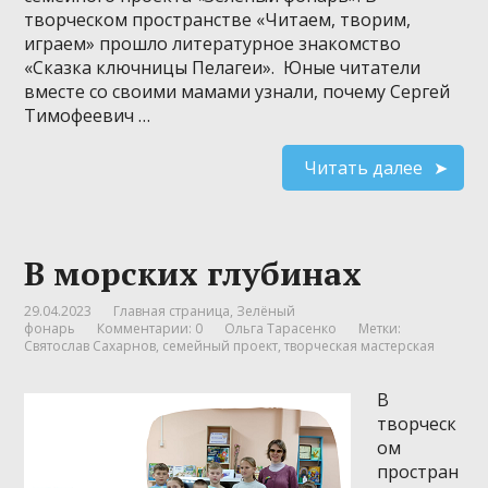
творческом пространстве «Читаем, творим,
играем» прошло литературное знакомство
«Сказка ключницы Пелагеи». ⁣ Юные читатели
вместе со своими мамами узнали, почему Сергей
Тимофеевич …
Читать далее
В морских глубинах
29.04.2023
Главная страница
,
Зелёный
фонарь
Комментарии: 0
Ольга Тарасенко
Метки:
Святослав Сахарнов
,
семейный проект
,
творческая мастерская
В
творческ
ом
простран