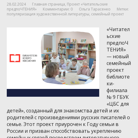
28.02.2024
Главная страница
,
Проект «Читательские
предпоЧТЕНИЯ»
Комментарии: 0
Ольга Тарасенко
Метки:
популяризация художественной литературы
,
семейный проект
«Читател
ьские
предпоЧ
ТЕНИЯ»
— новый
семейный
проект
библиоте
ки-
филиала
№ 9 ГБУК
«ЦБС для
детей», созданный для знакомства детей и их
родителей с произведениями русских писателей о
семье. Этот проект приурочен к Году семьи в
России и призван способствовать укреплению
семейных связей посредством литературного