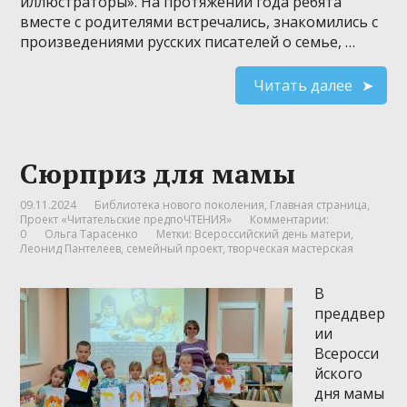
иллюстраторы». На протяжении года ребята
вместе с родителями встречались, знакомились с
произведениями русских писателей о семье, …
Читать далее
Сюрприз для мамы
09.11.2024
Библиотека нового поколения
,
Главная страница
,
Проект «Читательские предпоЧТЕНИЯ»
Комментарии:
0
Ольга Тарасенко
Метки:
Всероссийский день матери
,
Леонид Пантелеев
,
семейный проект
,
творческая мастерская
В
преддвер
ии
Всеросси
йского
дня мамы