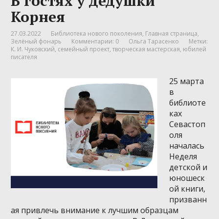
В гостях у дедушки
Корнея
27.03.2022
Библиотека нового поколения
,
Главная страница
,
Зелёный фонарь
Комментарии: 0
Ольга Тарасенко
Метки:
К. И. Чуковский
,
семейный проект
,
творческая мастерская
,
юбилей
писателя
25 марта
в
библиоте
ках
Севастоп
оля
началась
Неделя
детской и
юношеск
ой книги,
призванн
ая привлечь внимание к лучшим образцам