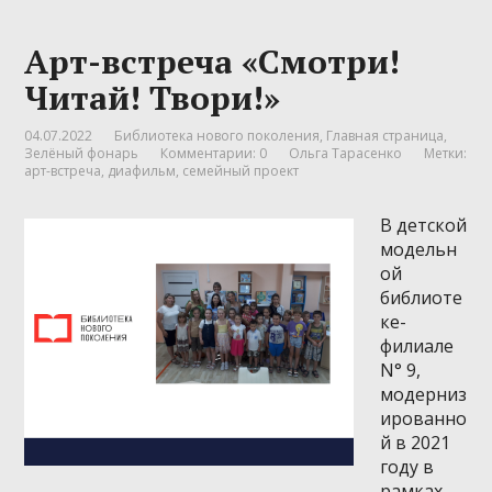
Арт-встреча «Смотри!
Читай! Твори!»
04.07.2022
Библиотека нового поколения
,
Главная страница
,
Зелёный фонарь
Комментарии: 0
Ольга Тарасенко
Метки:
арт-встреча
,
диафильм
,
семейный проект
В детской
модельн
ой
библиоте
ке-
филиале
N° 9,
модерниз
ированно
й в 2021
году в
рамках