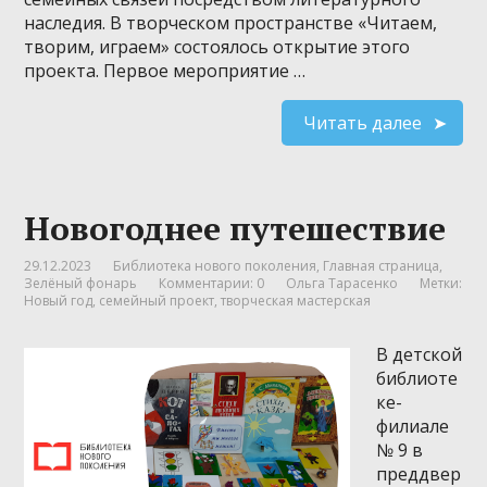
наследия. В творческом пространстве «Читаем,
творим, играем» состоялось открытие этого
проекта. Первое мероприятие …
Читать далее
Новогоднее путешествие
29.12.2023
Библиотека нового поколения
,
Главная страница
,
Зелёный фонарь
Комментарии: 0
Ольга Тарасенко
Метки:
Новый год
,
семейный проект
,
творческая мастерская
В детской
библиоте
ке-
филиале
№ 9 в
преддвер