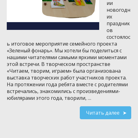
ии
новогодн
их
праздник
ов
состоялос
ь итоговое мероприятие семейного проекта
«Зеленый фонарь». Мы хотели бы поделиться с
нашими читателями самыми яркими моментами
этой встречи. ⁣В творческом пространстве
«Читаем, творим, играем» была организована
выставка творческих работ участников проекта.
На протяжении года ребята вместе с родителями
встречались, знакомились с произведениями-
юбилярами этого года, творили, …
Читать далее