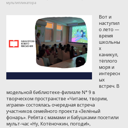
мультипликатора
Вот и
наступил
о лето —
время
школьны
х
каникул,
тёплого
моря и
интересн
ых
встреч. В
модельной библиотеке-филиале N° 9 в
творческом пространстве «Читаем, творим,
играем» состоялась очередная встреча
участников семейного проекта «Зелёный
фонарь». Ребята с мамами и бабушками посетили
мульт-час «Ну, Котёночкин, погоди!»,