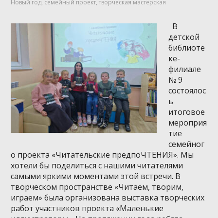
Новый год
,
семейный проект
,
творческая мастерская
В
детской
библиоте
ке-
филиале
№ 9
состоялос
ь
итоговое
мероприя
тие
семейног
о проекта «Читательские предпоЧТЕНИЯ». Мы
хотели бы поделиться с нашими читателями
самыми яркими моментами этой встречи. В
творческом пространстве «Читаем, творим,
играем» была организована выставка творческих
работ участников проекта «Маленькие