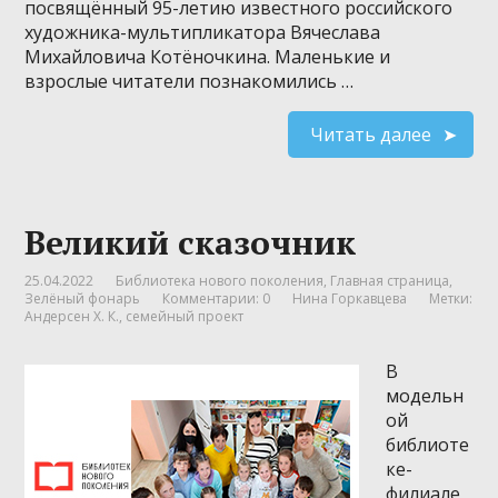
посвящённый 95-летию известного российского
художника-мультипликатора Вячеслава
Михайловича Котёночкина. Маленькие и
взрослые читатели познакомились …
Читать далее
Великий сказочник
25.04.2022
Библиотека нового поколения
,
Главная страница
,
Зелёный фонарь
Комментарии: 0
Нина Горкавцева
Метки:
Андерсен Х. К.
,
семейный проект
В
модельн
ой
библиоте
ке-
филиале