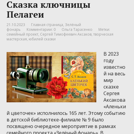
Сказка ключницы
Пелагеи
21.10.2023
Главная страница
,
Зелёный
фонарь
Комментарии: 0
Ольга Тарасенко
Метки:
семейный проект
,
Сергей Тимофеевич Аксаков
,
творческая
мастерская
,
юбилей сказки
В 2023
году
известно
й на весь
мир
сказке
Сергея
Аксакова
«Аленьки
й цветочек» исполнилось 165 лет. Этому событию
в детской библиотеке-филиале № 9 было
посвящено очередное мероприятие в рамках
семейного проекта «Зелёный фонарь». В