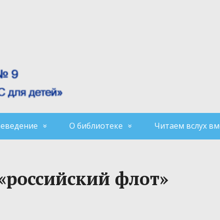
аеведение
О библиотеке
Читаем вслух вм
 «российский флот»