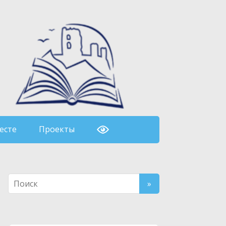
есте
Проекты