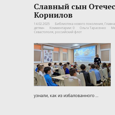
Славный сын Отече
Корнилов
14.02.2025
Библиотека нового поколения
,
Главна
детям»
Комментарии: 0
Ольга Тарасенко
Ме
Севастополя
,
российский флот
узнали, как из избалованного …