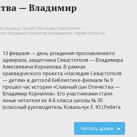
ства — Владимир
я страница
,
Проект «Наследие Севастополя —
тки:
Владимир Корнилов
,
краеведение
,
Первая оборона
13 февраля — день рождения прославленного
адмирала, защитника Севастополя — Владимира
Алексеевича Корнилова. В рамках
краеведческого проекта «Наследие Севастополя
— детям» в детской библиотеке-филиале № 9
прошёл час истории «Славный сын Отечества —
Владимир Корнилов». Его участниками стали
юные читатели из 4-Б класса школы № 30
(классный руководитель Ковальчук Е. Ю.).Ребята
Читать далее