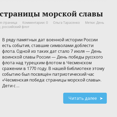
 страницы морской славы
я страница
Комментарии: 0
Ольга Тарасенко
Метки:
День
е
,
российский флот
В ряду памятных дат военной истории России
есть события, ставшие символами доблести
флота. Одной из таких дат стало 7 июля — День
воинской славы России — День победы русского
флота над турецким флотом в Чесменском
сражении в 1770 году. В нашей библиотеке этому
событию был посвящён патриотический час
«Чесменская победа: страницы морской славы».
Дети с …
Читать далее