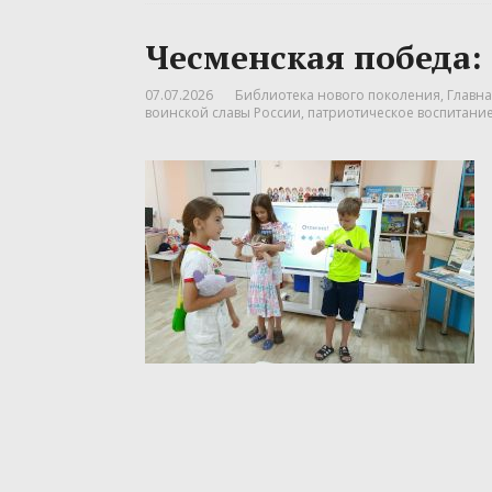
Чесменская победа:
07.07.2026
Библиотека нового поколения
,
Главна
воинской славы России
,
патриотическое воспитани