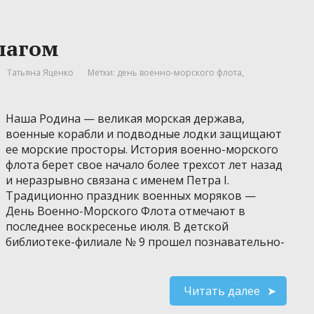
лагом
Татьяна Яценко
Метки:
день военно-морского флота
,
Наша Родина — великая морская держава,
военные корабли и подводные лодки защищают
ее морские просторы. История военно-морского
флота берет свое начало более трехсот лет назад
и неразрывно связана с именем Петра I.
Традиционно праздник военных моряков —
День Военно-Морского Флота отмечают в
последнее воскресенье июля. В детской
библиотеке-филиале № 9 прошел познавательно-
Читать далее