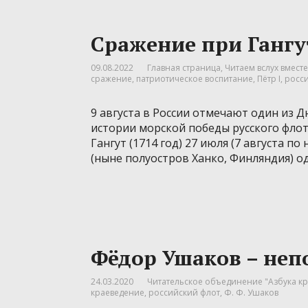
Сражение при Гангу
09.08.2022
Главная страница
,
Читаем вслух вместе
сражение
,
патриотическое воспитание
,
Пётр I
,
росс
9 августа в России отмечают один из 
истории морской победы русского фло
Гангут (1714 год) 27 июля (7 августа п
(ныне полуостров Ханко, Финляндия) о
Фёдор Ушаков – не
24.03.2020
Читательское объединение "Азбука кр
краеведение
,
российский флот
,
Ф. Ф. Ушаков