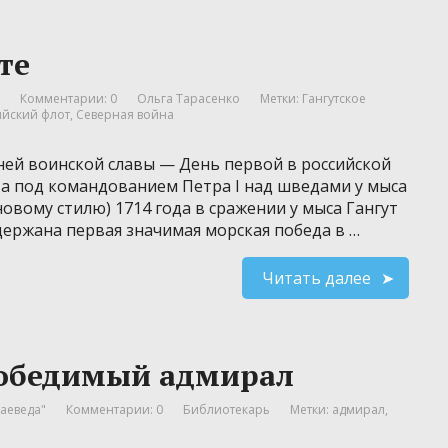
те
Комментарии: 0
Ольга Тарасенко
Метки:
Гангутское
ийский флот
,
Северная война
Дней воинской славы — День первой в российской
та под командованием Петра I над шведами у мыса
о новому стилю) 1714 года в сражении у мыса Гангут
держана первая значимая морская победа в …
Читать далее
победимый адмирал
аеведа"
Комментарии: 0
Библиотекарь
Метки:
адмирал
,