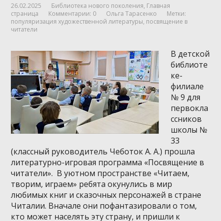
26.02.2025
Библиотека нового поколения
,
Главная
страница
Комментарии: 0
Ольга Тарасенко
Метки:
популяризация художественной литературы
,
посвящение в
читатели
В детской
библиоте
ке-
филиале
№ 9 для
первокла
ссников
школы №
33
(классный руководитель Чеботок А. А.) прошла
литературно-игровая программа «Посвящение в
читатели». В уютном пространстве «Читаем,
творим, играем» ребята окунулись в мир
любимых книг и сказочных персонажей в стране
Читалии. Вначале они пофантазировали о том,
кто может населять эту страну, и пришли к