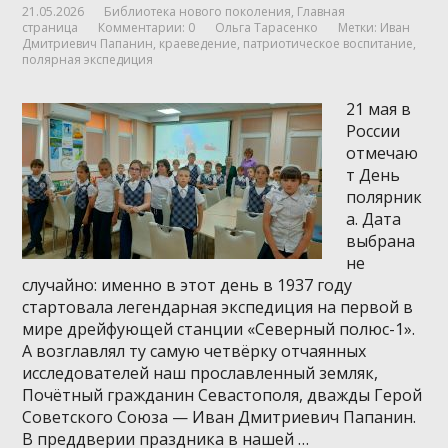
21.05.2026
Библиотека нового поколения
,
Главная
страница
Комментарии: 0
Ольга Тарасенко
Метки:
Иван
Дмитриевич Папанин
,
краеведение
,
патриотическое воспитание
,
полярная экспедиция
21 мая в
России
отмечаю
т День
полярник
а. Дата
выбрана
не
случайно: именно в этот день в 1937 году
стартовала легендарная экспедиция на первой в
мире дрейфующей станции «Северный полюс-1».
А возглавлял ту самую четвёрку отчаянных
исследователей наш прославленный земляк,
Почётный гражданин Севастополя, дважды Герой
Советского Союза — Иван Дмитриевич Папанин.
В преддверии праздника в нашей …