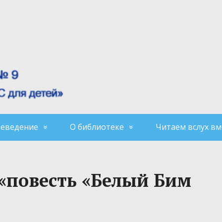
аеведение
О библиотеке
Читаем вслух вм
 «повесть «Белый Бим