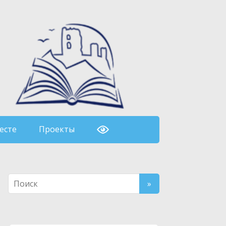
есте
Проекты