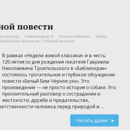
ной повести
я страница
Комментарии: 0
Оксана Шевченко
Метки:
"Белый Бим Черное ухо"
,
юбилей писателя
В рамках «Недели живой классики» и в честь
120‑летия со дня рождения писателя Гавриила
Николаевича Троепольского в «Библиокрае»
состоялось трогательное и глубокое обсуждение
повести «Белый Бим Чёрное ухо». Это
произведение — не просто история о собаке. Это
пронзительный разговор о сострадании и
жестокости, дружбе и предательстве,
ветственности человека перед природой и …
Читать далее