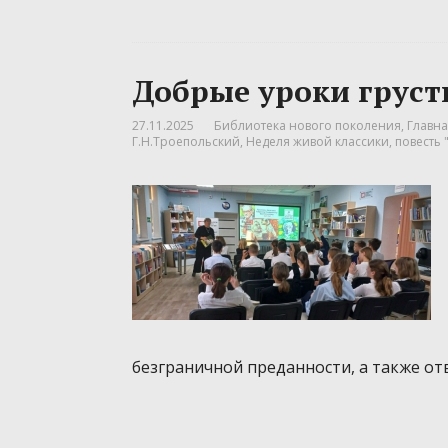
Добрые уроки груст
27.11.2025
Библиотека нового поколения
,
Главна
Г.Н.Троепольский
,
Неделя живой классики
,
повесть 
безграничной преданности, а также от