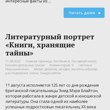
интересные факты из …
Читать далее
Литературный портрет
«Книги, хранящие
тайны»
11.08.2022
Главная страница
,
ЛетОКнига!
,
Посоветуй книгу!
,
Рекомендательные списки
Комментарии: 0
Светлана
Мирошниченко
Метки:
детектив
,
загадки
,
писатель-юбиляр
,
расследования
,
тайны
,
Энид Блайтон
11 августа исполняется 125 лет со дня рождения
британской писательницы Энид Мэри Блайтон,
которая работала в жанре детской и юношеской
литературы. Она стала одной из наиболее
успешных подростковых писательниц XX века.