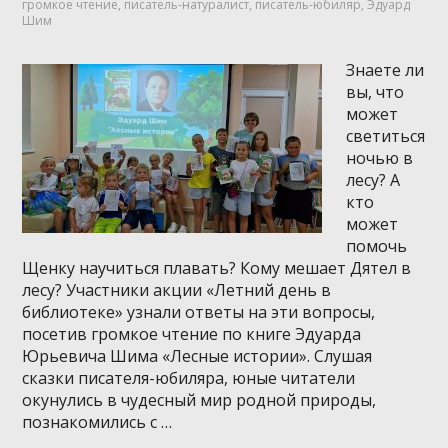
громкое чтение
,
писатель-натуралист
,
писатель-юбиляр
,
Эдуард
Шим
Знаете ли
вы, что
может
светиться
ночью в
лесу? А
кто
может
помочь
Щенку научиться плавать? Кому мешает Дятел в
лесу? Участники акции «Летний день в
библиотеке» узнали ответы на эти вопросы,
посетив громкое чтение по книге Эдуарда
Юрьевича Шима «Лесные истории». Слушая
сказки писателя-юбиляра, юные читатели
окунулись в чудесный мир родной природы,
познакомились с …