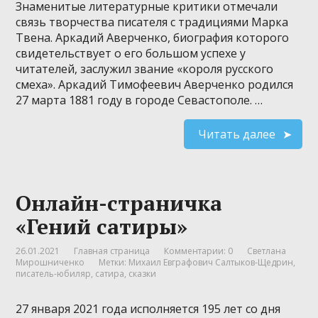
Знаменитые литературные критики отмечали
связь творчества писателя с традициями Марка
Твена. Аркадий Аверченко, биография которого
свидетельствует о его большом успехе у
читателей, заслужил звание «короля русского
смеха». Аркадий Тимофеевич Аверченко родился
27 марта 1881 году в городе Севастополе. …
Читать далее
Онлайн-страничка
«Гений сатиры»
26.01.2021
Главная страница
Комментарии: 0
Светлана
Мирошниченко
Метки:
Михаил Евграфович Салтыков-Щедрин
,
писатель-юбиляр
,
сатира
,
сказки
27 января 2021 года исполняется 195 лет со дня