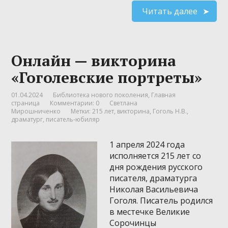
Читать далее
Онлайн — викторина
«Гоголевские портреты»
01.04.2024
Библиотека нового поколения
,
Главная
страница
Комментарии: 0
Светлана
Мирошниченко
Метки:
215 лет
,
викторина
,
Гоголь Н.В.
,
драматург
,
писатель-юбиляр
1 апреля 2024 года
исполняется 215 лет со
дня рождения русского
писателя, драматурга
Николая Васильевича
Гоголя. Писатель родился
в местечке Великие
Сорочинцы