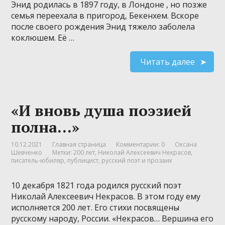
Энид родилась в 1897 году, в Лондоне , но позже
семья переехала в пригород, Бекенхем. Вскоре
после своего рождения Энид тяжело заболела
коклюшем. Её …
Читать далее
«И вновь душа поэзией
полна…»
10.12.2021
Главная страница
Комментарии: 0
Оксана
Шевченко
Метки:
200 лет
,
Николай Алексеевич Некрасов
,
писатель-юбиляр
,
публицист
,
русский поэт и прозаик
10 декабря 1821 года родился русский поэт
Николай Алексеевич Некрасов. В этом году ему
исполняется 200 лет. Его стихи посвящены
русскому народу, России. «Некрасов… Вершина его