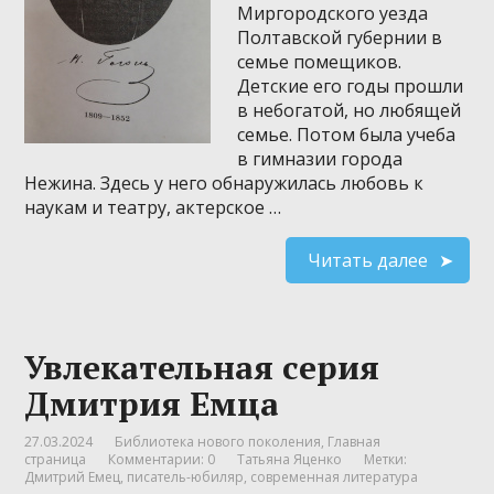
Миргородского уезда
Полтавской губернии в
семье помещиков.
Детские его годы прошли
в небогатой, но любящей
семье. Потом была учеба
в гимназии города
Нежина. Здесь у него обнаружилась любовь к
наукам и театру, актерское …
Читать далее
Увлекательная серия
Дмитрия Емца
27.03.2024
Библиотека нового поколения
,
Главная
страница
Комментарии: 0
Татьяна Яценко
Метки:
Дмитрий Емец
,
писатель-юбиляр
,
современная литература