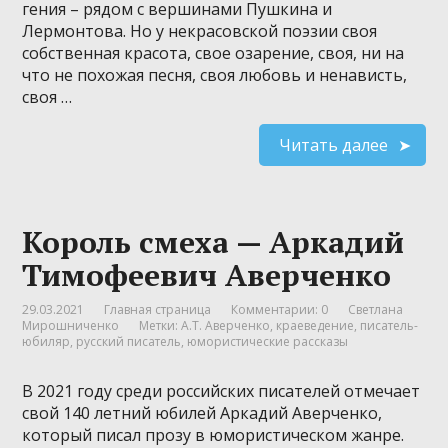
гения – рядом с вершинами Пушкина и
Лермонтова. Но у некрасовской поэзии своя
собственная красота, свое озарение, своя, ни на
что не похожая песня, своя любовь и ненависть,
своя …
Читать далее
Король смеха — Аркадий
Тимофеевич Аверченко
29.03.2021
Главная страница
Комментарии: 0
Светлана
Мирошниченко
Метки:
А.Т. Аверченко
,
краеведение
,
писатель-
юбиляр
,
русский писатель
,
юмористические рассказы
В 2021 году среди российских писателей отмечает
свой 140 летний юбилей Аркадий Аверченко,
который писал прозу в юмористическом жанре.