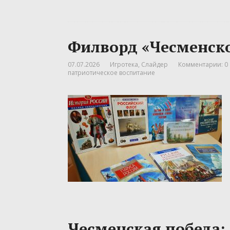
Филворд «Чесменск
07.07.2026
Игротека
,
Слайдер
Комментарии: 0
патриотическое воспитание
Чесменская победа: