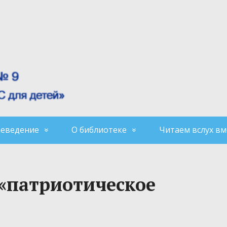
аеведение
О библиотеке
Читаем вслух вм
 «патриотическое