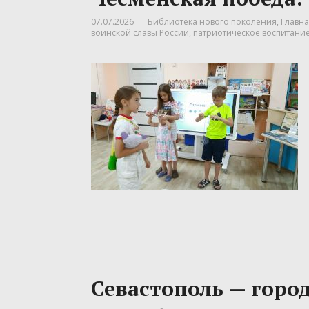
07.07.2026
Библиотека нового поколения
,
Главна
воинской славы России
,
патриотическое воспитани
Севастополь — горо