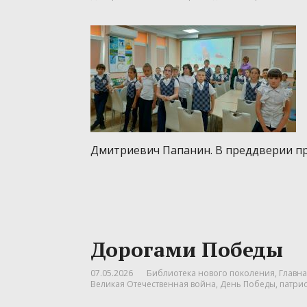
Дмитриевич Папанин. В преддверии пр
Дорогами Победы
07.05.2026
Библиотека нового поколения
,
Главна
Великая Отечественная война
,
День Победы
,
патри