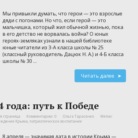
Мы привыкли думать, что герои — это взрослые
дяди с погонами. Но что, если герой — это
мальчишка, который жил обычной жизнью, пока
в его детство не ворвалась война? О юных
героях-земляках узнали в нашей библиотеке
юные читатели из 3-А класса школы № 25
(классный руководитель Дацюк Н. А.) и 4-Б класса
школы № 30 …
Читать далее
 года: путь к Победе
я страница
Комментарии: 0
Ольга Тарасенко
Метки:
ождение Крыма
,
патриотическое воспитание
8 апреля — значимая дата в истории Крыма —