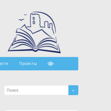
есте
Проекты