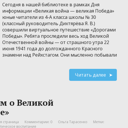
Сегодня в нашей библиотеке в рамках Дня
информации «Великая война — великая Победа»
юные читатели из 4-А класса школы № 30
(классный руководитель Дихтярёва Я. В.)
совершили виртуальное путешествие «Дорогами
Победы». Ребята проследили весь ход Великой
Отечественной войны — от страшного утра 22
июня 1941 года до долгожданного Красного
знамени над Рейхстагом. Они мысленно побывали
Читать далее
м о Великой
е»
я страница
Комментарии: 0
Ольга Тарасенко
Метки:
тическое воспитание