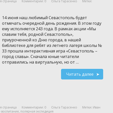
я страница
Комментарии: 0
Ольга Тарасенко
Метки:
14 июня наш любимый Севастополь будет
отмечать очередной день рождения. В этом году
ему исполняется 243 года. В рамках акции «Мы
славим тебя, родной Севастополь»,
приуроченной ко Дню города, в нашей
библиотеке для ребят из летнего лагеря школы №
33 прошла интерактивная игра «Севастополь –
город славы». Сначала юные читатели
отправились на виртуальную, но от …
Читать далее
я страница
Комментарии: 0
Ольга Тарасенко
Метки:
Иван
е воспитание
,
полярная экспедиция