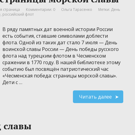
я страница
Комментарии: 0
Ольга Тарасенко
Метки:
День
е
,
российский флот
В ряду памятных дат военной истории России
есть события, ставшие символами доблести
флота. Одной из таких дат стало 7 июля — День
воинской славы России — День победы русского
флота над турецким флотом в Чесменском
сражении в 1770 году. В нашей библиотеке этому
событию был посвящён патриотический час
«Чесменская победа: страницы морской славы».
Дети с …
Читать далее
д славы