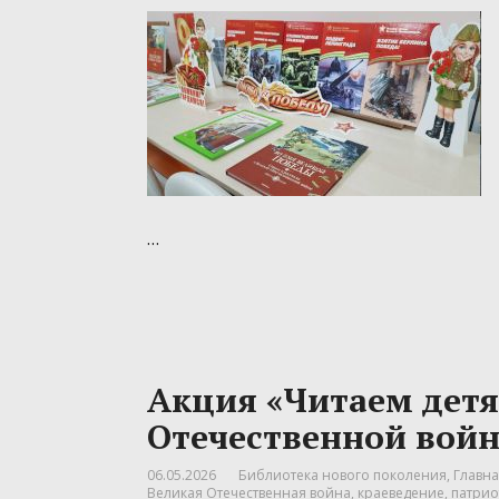
…
Акция «Читаем детя
Отечественной войн
06.05.2026
Библиотека нового поколения
,
Главна
Великая Отечественная война
,
краеведение
,
патрио