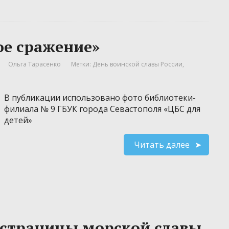
ое сражение»
Ольга Тарасенко
Метки:
День воинской славы России
,
В публикации использовано фото библиотеки-
филиала № 9 ГБУК города Севастополя «ЦБС для
детей»
Читать далее
 страницы морской славы