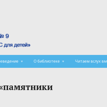
аеведение
О библиотеке
Читаем вслух вм
 «памятники