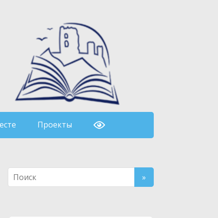
есте
Проекты