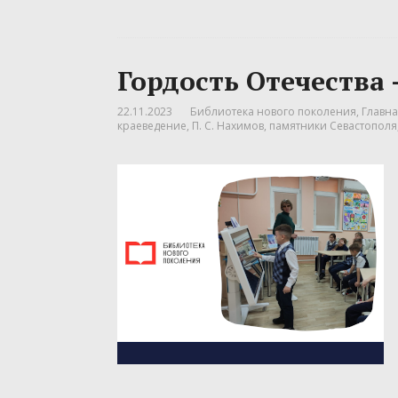
Гордость Отечества
22.11.2023
Библиотека нового поколения
,
Главна
краеведение
,
П. С. Нахимов
,
памятники Севастополя