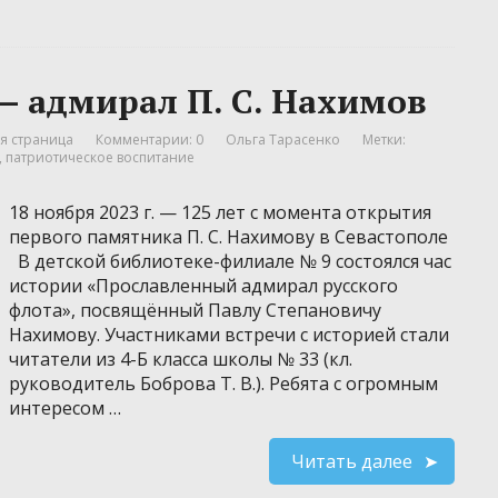
 — адмирал П. С. Нахимов
я страница
Комментарии: 0
Ольга Тарасенко
Метки:
,
патриотическое воспитание
18 ноября 2023 г. — 125 лет с момента открытия
первого памятника П. С. Нахимову в Севастополе
В детской библиотеке-филиале № 9 состоялся час
истории «Прославленный адмирал русского
флота», посвящённый Павлу Степановичу
Нахимову. Участниками встречи с историей стали
читатели из 4-Б класса школы № 33 (кл.
руководитель Боброва Т. В.). ⁣Ребята с огромным
интересом …
Читать далее