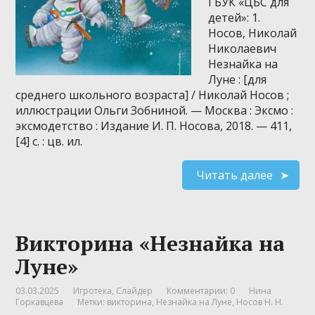
ГБУК «ЦБС для
детей»: 1.
Носов, Николай
Николаевич
Незнайка на
Луне : [для
среднего школьного возраста] / Николай Носов ;
иллюстрации Ольги Зобниной. — Москва : Эксмо :
эксмодетство : Издание И. П. Носова, 2018. — 411,
[4] с. : цв. ил.
Читать далее
Викторина «Незнайка на
Луне»
03.03.2025
Игротека
,
Слайдер
Комментарии: 0
Нина
Горкавцева
Метки:
викторина
,
Незнайка на Луне
,
Носов Н. Н.