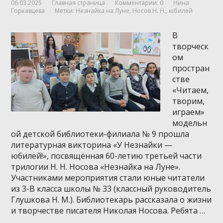
06.03.2025
Главная страница
Комментарии: 0
Нина
Горкавцева
Метки:
Незнайка на Луне
,
Носов Н. Н.
,
юбилей
В
творческ
ом
простран
стве
«Читаем,
творим,
играем»
модельн
ой детской библиотеки-филиала № 9 прошла
литературная викторина «У Незнайки —
юбилей!», посвящённая 60-летию третьей части
трилогии Н. Н. Носова «Незнайка на Луне».
Участниками мероприятия стали юные читатели
из 3-В класса школы № 33 (классный руководитель
Глушкова Н. М.). Библиотекарь рассказала о жизни
и творчестве писателя Николая Носова. Ребята …