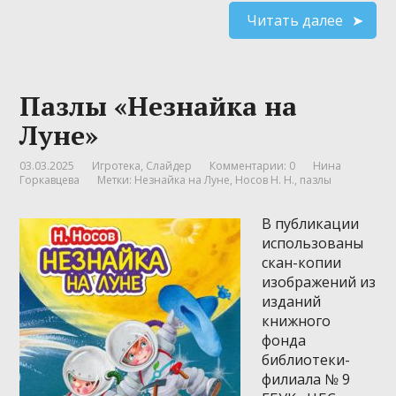
Читать далее
Пазлы «Незнайка на
Луне»
03.03.2025
Игротека
,
Слайдер
Комментарии: 0
Нина
Горкавцева
Метки:
Незнайка на Луне
,
Носов Н. Н.
,
пазлы
В публикации
использованы
скан-копии
изображений из
изданий
книжного
фонда
библиотеки-
филиала № 9