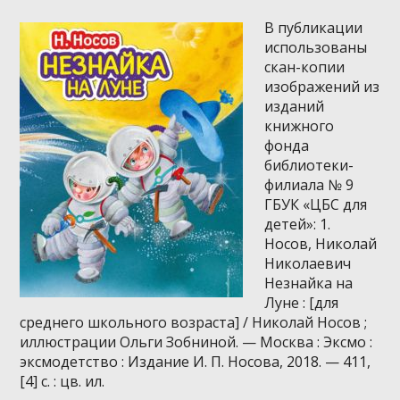
В публикации
использованы
скан-копии
изображений из
изданий
книжного
фонда
библиотеки-
филиала № 9
ГБУК «ЦБС для
детей»: 1.
Носов, Николай
Николаевич
Незнайка на
Луне : [для
среднего школьного возраста] / Николай Носов ;
иллюстрации Ольги Зобниной. — Москва : Эксмо :
эксмодетство : Издание И. П. Носова, 2018. — 411,
[4] с. : цв. ил.