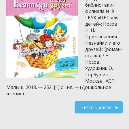
библиотеки-
филиала № 9
ГБУК «ЦБС для
детей»: Носов
Н. Н.
Приключения
Незнайки и его
друзей : [роман-
сказка] / Н.
Носов ;
художник О.
Горбушин. —
Москва : АСТ :
Малыш, 2018. — 252, [1] с. : ил. — (Дошкольное
чтение).
Читать далее