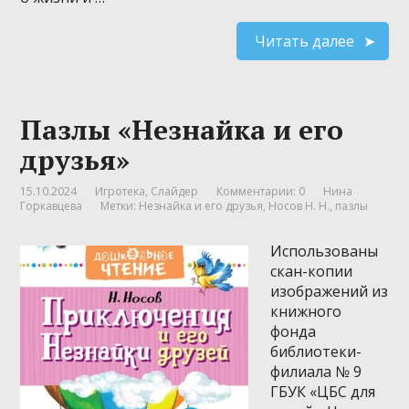
Читать далее
Пазлы «Незнайка и его
друзья»
15.10.2024
Игротека
,
Слайдер
Комментарии: 0
Нина
Горкавцева
Метки:
Незнайка и его друзья
,
Носов Н. Н.
,
пазлы
Использованы
скан-копии
изображений из
книжного
фонда
библиотеки-
филиала № 9
ГБУК «ЦБС для