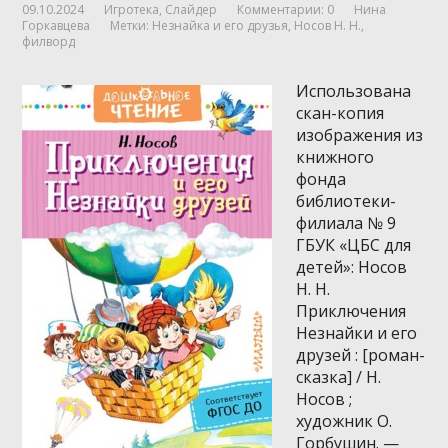
09.10.2024
Игротека
,
Слайдер
Комментарии: 0
Нина
Горкавцева
Метки:
Незнайка и его друзья
,
Носов Н. Н.
,
филворд
Использована
скан-копия
изображения из
книжного
фонда
библиотеки-
филиала № 9
ГБУК «ЦБС для
детей»: Носов
Н. Н.
Приключения
Незнайки и его
друзей : [роман-
сказка] / Н.
Носов ;
художник О.
Горбушин. —