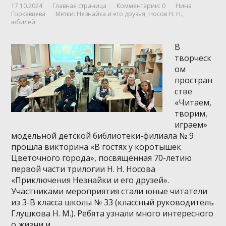
17.10.2024
Главная страница
Комментарии: 0
Нина
Горкавцева
Метки:
Незнайка и его друзья
,
Носов Н. Н.
,
юбилей
В
творческ
ом
простран
стве
«Читаем,
творим,
играем»
модельной детской библиотеки-филиала № 9
прошла викторина «В гостях у коротышек
Цветочного города», посвящённая 70-летию
первой части трилогии Н. Н. Носова
«Приключения Незнайки и его друзей».
Участниками мероприятия стали юные читатели
из 3-В класса школы № 33 (классный руководитель
Глушкова Н. М.). Ребята узнали много интересного
о жизни и …