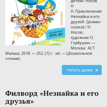
детей»: Носов
Н.
Н. Приключения
Незнайки и его
друзей : [роман-
сказка] / Н.
Носов ;
художник О.
Горбушин. —
Москва : АСТ :
Малыш, 2018. — 252, [1] с. : ил. — (Дошкольное
чтение).
Читать далее
Филворд «Незнайка и его
друзья»