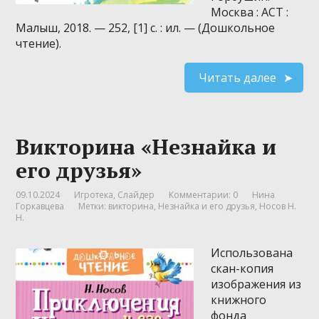
Москва : АСТ :
Малыш, 2018. — 252, [1] с. : ил. — (Дошкольное
чтение).
Читать далее
Викторина «Незнайка и
его друзья»
09.10.2024
Игротека
,
Слайдер
Комментарии: 0
Нина
Горкавцева
Метки:
викторина
,
Незнайка и его друзья
,
Носов Н.
Н.
Использована
скан-копия
изображения из
книжного
фонда