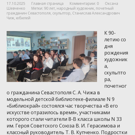
17.10.2025
Главная страница
Комментарии: 0
Оксана
Шевченко
Метки:
90 лет
,
народный художник
,
почетный
гражданин Севастополя
,
скульптор
,
Станислав Александрович
Чиж
,
юбилей
К 90-
летию со
дня
рождения
художник
а,
скульпто
ра,
почетног
о гражданина Севастополя С. А. Чижа в
модельной детской библиотеке-филиале N 9
«Библиокрай» состоялся час творчества «В его
искусстве отразилось время», участниками
которого стали читатели 8-В класса школы N 33
им. Героя Советского Союза В. И. Герасимова и
классный руководитель Т. В. Купченко. Подростки