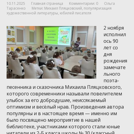
10.11.2025
Главная страница
Комментарии: 0
Ольга
Тарасенко
Метки:
Михаил Пляцковский
,
популяризация
художественной литературы
,
юбилей писателя
2 ноября
исполнил
ось 90
лет со
дня
рождения
замечате
льного
поэта-
песенника и сказочника Михаила Пляцковского,
которого современники называли повелителем
улыбок за его добродушие, неиссякаемый
оптимизм и весёлый нрав. Произведения автора
популярны и в настоящее время — именно им
было посвящено мероприятие в нашей
библиотеке, участниками которого стали юные
читатели из 2-Б класса школы № 30 (классный …