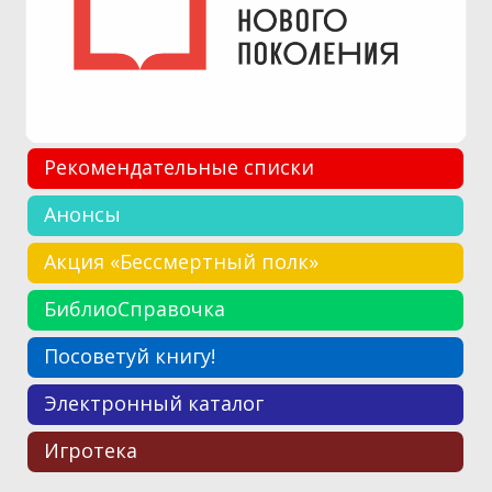
Рекомендательные списки
Анонсы
Акция «Бессмертный полк»
БиблиоСправочка
Посоветуй книгу!
Электронный каталог
Игротека