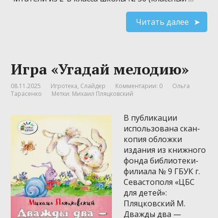
Читать далее
Игра «Угадай мелодию»
08.11.2025
Игротека
,
Слайдер
Комментарии: 0
Ольга
Тарасенко
Метки:
Михаил Пляцковский
В публикации
использована скан-
копия обложки
издания из книжного
фонда библиотеки-
филиала № 9 ГБУК г.
Севастополя «ЦБС
для детей»:
Пляцковский М.
Дважды два —