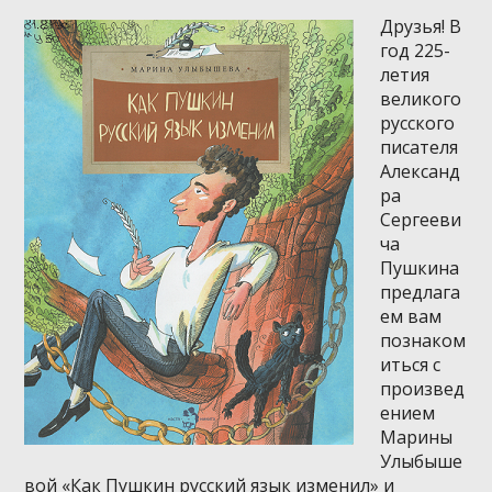
Друзья! В
год 225-
летия
великого
русского
писателя
Александ
ра
Сергееви
ча
Пушкина
предлага
ем вам
познаком
иться с
произвед
ением
Марины
Улыбыше
вой «Как Пушкин русский язык изменил» и