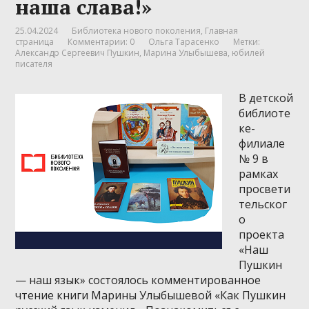
наша слава!»
25.04.2024
Библиотека нового поколения
,
Главная
страница
Комментарии: 0
Ольга Тарасенко
Метки:
Александр Сергеевич Пушкин
,
Марина Улыбышева
,
юбилей
писателя
В детской
библиоте
ке-
филиале
№ 9 в
рамках
просвети
тельског
о
проекта
«Наш
Пушкин
— наш язык» состоялось комментированное
чтение книги Марины Улыбышевой «Как Пушкин