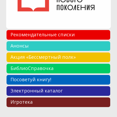
Рекомендательные списки
Анонсы
Акция «Бессмертный полк»
БиблиоСправочка
Посоветуй книгу!
Электронный каталог
Игротека