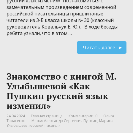
русский язык изменил». Познакомиться с
замечательным произведением современной
российской писательницы пришли юные
читатели из 3-Б класса школы № 30 (классный
руководитель Ковальчук Е. Ю.). В ходе беседы
ребята узнали, что в этом …
Читать далее
Знакомство с книгой М.
Улыбышевой «Как
Пушкин русский язык
изменил»
24.04.2024
Главная страница
Комментарии: 0
Ольга
Тарасенко
Метки:
Александр Сергеевич Пушкин
,
Марина
Улыбышева
,
юбилей писателя