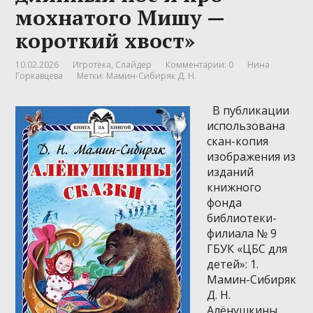
мохнатого Мишу —
короткий хвост»
10.02.2026
Игротека
,
Слайдер
Комментарии: 0
Нина
Горкавцева
Метки:
Мамин-Сибиряк Д. Н.
В публикации
использована
скан-копия
изображения из
изданий
книжного
фонда
библиотеки-
филиала № 9
ГБУК «ЦБС для
детей»: 1.
Мамин-Сибиряк
Д. Н.
Алёнушкины