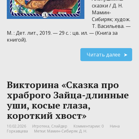
сказки / Д. Н.
Мамин-
Сибиряк; худож.
Т. Васильева. —
М. : Дет. лит., 2019. — 29 с. : цв. ил. — (Книга за
книгой).
Читать далее
Викторина «Сказка про
храброго Зайца-длинные
уши, косые глаза,
короткий хвост»
10.02.2026
Игротека
,
Слайдер
Комментарии: 0
Нина
Горкавцева
Метки:
Мамин-Сибиряк Д. Н.