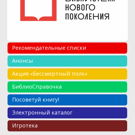
Рекомендательные списки
Анонсы
Акция «Бессмертный полк»
БиблиоСправочка
Посоветуй книгу!
Электронный каталог
Игротека