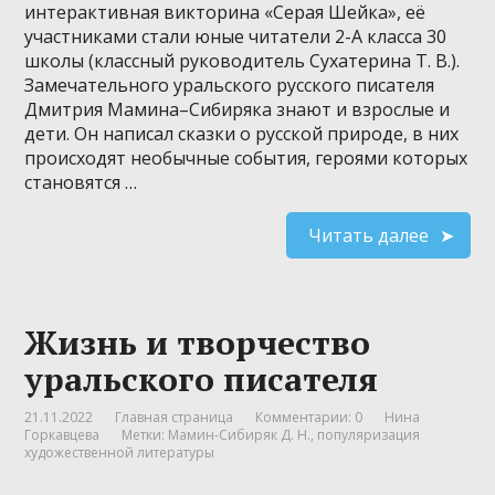
интерактивная викторина «Серая Шейка», её
участниками стали юные читатели 2-А класса 30
школы (классный руководитель Сухатерина Т. В.).
Замечательного уральского русского писателя
Дмитрия Мамина–Сибиряка знают и взрослые и
дети. Он написал сказки о русской природе, в них
происходят необычные события, героями которых
становятся …
Читать далее
Жизнь и творчество
уральского писателя
21.11.2022
Главная страница
Комментарии: 0
Нина
Горкавцева
Метки:
Мамин-Сибиряк Д. Н.
,
популяризация
художественной литературы