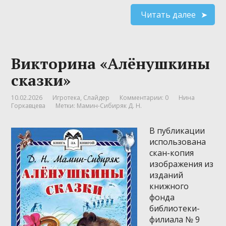
Читать далее
Викторина «Алёнушкины
сказки»
10.02.2026
Игротека
,
Слайдер
Комментарии: 0
Нина
Горкавцева
Метки:
Мамин-Сибиряк Д. Н.
В публикации
использована
скан-копия
изображения из
изданий
книжного
фонда
библиотеки-
филиала № 9