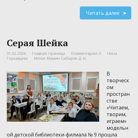
Читать далее
Серая Шейка
01.02.2026
Главная страница
Комментарии: 0
Нина
Горкавцева
Метки:
Мамин-Сибиряк Д. Н.
В
творческ
ом
простран
стве
«Читаем,
творим,
играем»
модельн
ой детской библиотеки-филиала № 9 прошла