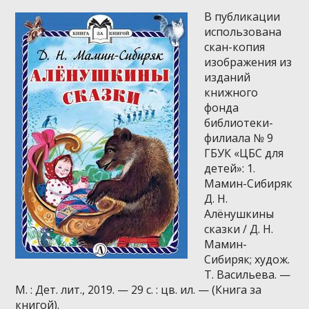
В публикации
использована
скан-копия
изображения из
изданий
книжного
фонда
библиотеки-
филиала № 9
ГБУК «ЦБС для
детей»: 1.
Мамин-Сибиряк
Д. Н.
Алёнушкины
сказки / Д. Н.
Мамин-
Сибиряк; худож.
Т. Васильева. —
М. : Дет. лит., 2019. — 29 с. : цв. ил. — (Книга за
книгой).