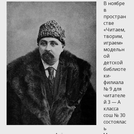
В ноябре
в
простран
стве
«Читаем,
творим,
играем»
модельн
ой
детской
библиоте
ки-
филиала
№ 9 для
читателе
й 3 — А
класса
сош № 30
состоялас
ь