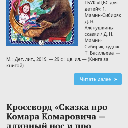
ГБУК «ЦБС для
детей»: 1.
Мамин-Сибиряк
Д. Н.
Алёнушкины
сказки / Д. Н.
Мамин-
Сибиряк; худож.
Т. Васильева. —
М. : Дет. лит., 2019. — 29 с. : цв. ил. — (Книга за
книгой).
Читать далее
Кроссворд «Сказка про
Комара Комаровича —
длинный нос и про