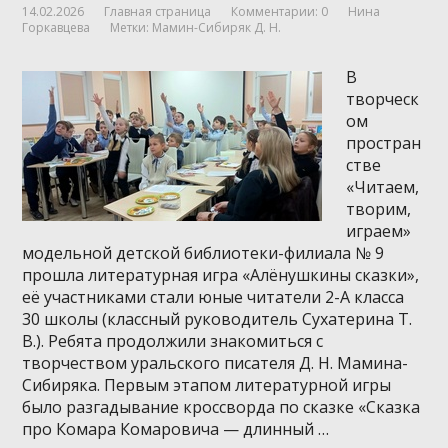
14.02.2026
Главная страница
Комментарии: 0
Нина
Горкавцева
Метки:
Мамин-Сибиряк Д. Н.
В
творческ
ом
простран
стве
«Читаем,
творим,
играем»
модельной детской библиотеки-филиала № 9
прошла литературная игра «Алёнушкины сказки»,
её участниками стали юные читатели 2-А класса
30 школы (классный руководитель Сухатерина Т.
В.). Ребята продолжили знакомиться с
творчеством уральского писателя Д. Н. Мамина-
Сибиряка. Первым этапом литературной игры
было разгадывание кроссворда по сказке «Сказка
про Комара Комаровича — длинный …