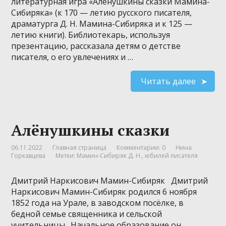
литературная игра «Алёнушкины сказки Мамина-
Сибиряка» (к 170 — летию русского писателя,
драматурга Д. Н. Мамина-Сибиряка и к 125 —
летию книги). Библиотекарь, используя
презентацию, рассказала детям о детстве
писателя, о его увлечениях и …
Читать далее
Алёнушкины сказки
06.11.2022
Главная страница
Комментарии: 0
Нина
Горкавцева
Метки:
Мамин-Сибиряк Д. Н.
,
юбилей писателя
Дмитрий Наркисович Мамин-Сибиряк Дмитрий
Наркисович Мамин-Сибиряк родился 6 ноября
1852 года на Урале, в заводском посёлке, в
бедной семье священника и сельской
учительницы. Начальное образование он