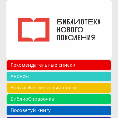
Рекомендательные списки
Анонсы
Акция «Бессмертный полк»
БиблиоСправочка
Посоветуй книгу!