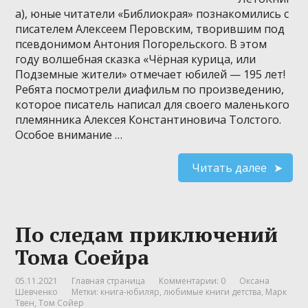
а), юные читатели «Библиокрая» познакомились с
писателем Алексеем Перовским, творившим под
псевдонимом Антония Погорельского. В этом
году волшебная сказка «Чёрная курица, или
Подземные жители» отмечает юбилей — 195 лет!
Ребята посмотрели диафильм по произведению,
которое писатель написал для своего маленького
племянника Алексея Константиновича Толстого.
Особое внимание …
Читать далее
По следам приключений
Тома Соейра
05.11.2021
Главная страница
Комментарии: 0
Оксана
Шевченко
Метки:
книга-юбиляр
,
любимые книги детства
,
Марк
Твен
,
Том Сойер