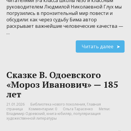
читателями 5-а класса школы №30 и классным
руководителем Людмилой Николаевной Глух мы
погрузились в пронзительный мир повести и
обсудили: как через судьбу Бима автор
раскрывает важнейшие человеческие качества —
…
Читать далее
Сказке В. Одоевского
«Мороз Иванович» — 185
лет
21.01.2026
Библиотека нового поколения
,
Главная
страница
Комментарии: 0
Ольга Тарасенко
Метки:
Владимир Одоевский
,
книга-юбиляр
,
популяризация
художественной литературы