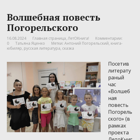
Волшебная повесть
Погорельского
16.08.2024
Главная страница
,
ЛетОКнига!
Комментарии:
0
Татьяна Яценко
Метки:
Антоний Погорельский
,
книга-
юбиляр
,
русская литература
,
сказка
Посетив
литерату
раный
час
«Волшеб
ная
повесть
Погорель
ского» (в
рамках
проекта
ЛетоКниг