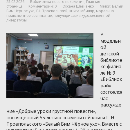
25.02.2026
Библиотека нового поколения
,
Главная
страница
Комментарии: 0
Оксана Шевченко
Метки:
Белый
Бим Черное ухо
,
Г.Н.Троепольский
,
книга-юбиляр
,
морально-
нравственное воспитание
,
популяризация художественной
литературы
В
модельн
ой
детской
библиоте
ке‑филиа
ле № 9
«Библиок
рай»
состоялся
час-
рассужде
ние «Добрые уроки грустной повести»,
посвящённый 55‑летию знаменитой книги Г. Н.
Троепольского «Белый Бим Чёрное ухо». Вместе с