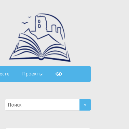
есте
Проекты