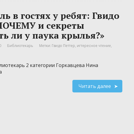
ь в гостях у ребят: Гвидо
ПОЧЕМУ и секреты
ть ли у паука крылья?»
0
Библиотекарь
Метки:
Гвидо Петтер
,
игтересное чтение
,
лиотекарь 2 категории Горкавцева Нина
а
Читать далее