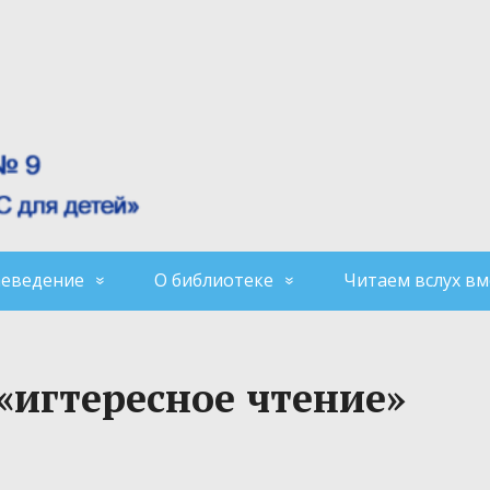
аеведение
О библиотеке
Читаем вслух вм
«игтересное чтение»