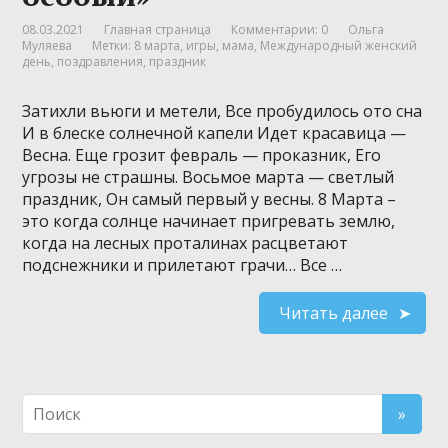
08.03.2021
Главная страница
Комментарии: 0
Ольга
Муляева
Метки:
8 марта
,
игры
,
мама
,
Международный женский
день
,
поздравления
,
праздник
Затихли вьюги и метели, Все пробудилось ото сна
И в блеске солнечной капели Идет красавица —
Весна. Еще грозит февраль — проказник, Его
угрозы не страшны. Восьмое марта — светлый
праздник, Он самый первый у весны. 8 Марта –
это когда солнце начинает пригревать землю,
когда на лесных проталинах расцветают
подснежники и прилетают грачи… Все …
Читать далее