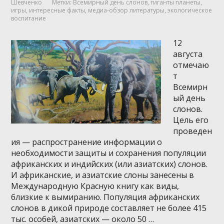
Шевченко
Метки:
Всемирный день слонов
,
гиганты планеты
,
игры
,
интересные факты
,
медиа-обзор литературы
,
экологическое
воспитание
12
августа
отмечаю
т
Всемирн
ый день
слонов.
Цель его
проведен
ия — распространение информации о
необходимости защиты и сохранения популяции
африканских и индийских (или азиатских) слонов.
И африканские, и азиатские слоны занесены в
Международную Красную книгу как виды,
близкие к вымиранию. Популяция африканских
слонов в дикой природе составляет не более 415
тыс. особей, азиатских — около 50 …