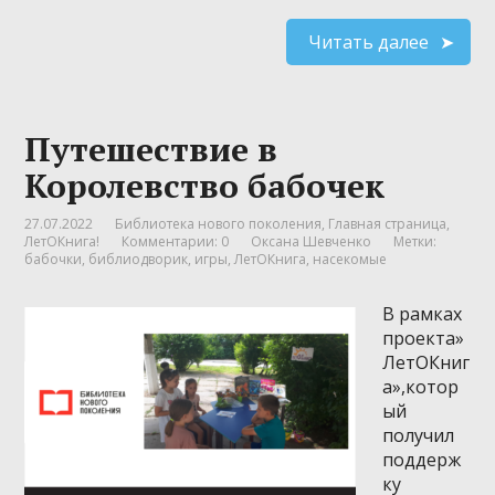
Читать далее
Путешествие в
Королевство бабочек
27.07.2022
Библиотека нового поколения
,
Главная страница
,
ЛетОКнига!
Комментарии: 0
Оксана Шевченко
Метки:
бабочки
,
библиодворик
,
игры
,
ЛетОКнига
,
насекомые
В рамках
проекта»
ЛетОКниг
а»,котор
ый
получил
поддерж
ку