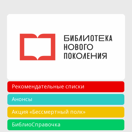
Рекомендательные списки
Анонсы
Акция «Бессмертный полк»
БиблиоСправочка