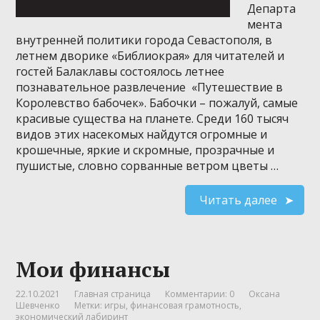
Департа
мента
внутренней политики города Севастополя, в
летнем дворике «Библиокрая» для читателей и
гостей Балаклавы состоялось летнее
познавательное развлечение «Путешествие в
Королевство бабочек». Бабочки – пожалуй, самые
красивые существа на планете. Среди 160 тысяч
видов этих насекомых найдутся огромные и
крошечные, яркие и скромные, прозрачные и
пушистые, словно сорванные ветром цветы …
Читать далее
Мои финансы
22.10.2021
Главная страница
Комментарии: 0
Оксана
Шевченко
Метки:
игры
,
финансовая грамотность
,
экономический лабиринт