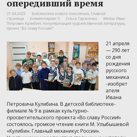
опередивший время
21.04.2025
Библиотека нового поколения
,
Главная
страница
Комментарии: 0
Ольга Тарасенко
Метки:
Иван
Петрович Кулибин
,
популяризация художественной литературы
,
проект "Во славу России!"
21 апреля
— 290 лет
со дня
рождения
русского
механика
-изобрет
ателя
Ивана
Петровича Кулибина. В детской библиотеке-
филиале № 9 в рамках культурно-
просветительского проекта «Во славу России!»
состоялось громкое чтение книги М. Улыбышевой
«Кулибин. Главный механикус России».