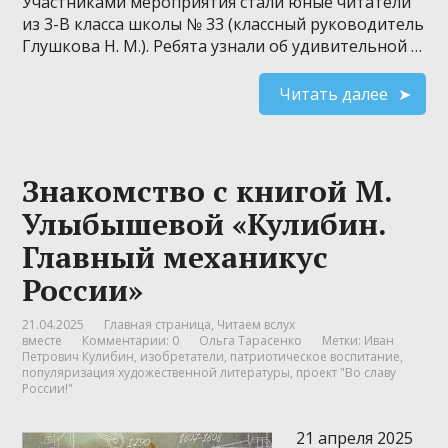
Участниками мероприятия стали юные читатели
из 3-В класса школы № 33 (классный руководитель
Глушкова Н. М.). Ребята узнали об удивительной …
Читать далее
Знакомство с книгой М.
Улыбышевой «Кулибин.
Главный механикус
России»
21.04.2025
Главная страница
,
Читаем вслух
вместе
Комментарии: 0
Ольга Тарасенко
Метки:
Иван
Петрович Кулибин
,
изобретатели
,
патриотическое воспитание
,
популяризация художественной литературы
,
проект "Во славу
России!"
21 апреля 2025