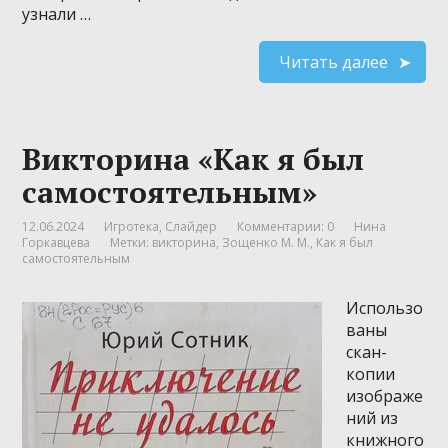
узнали …
Читать далее
Викторина «Как я был
самостоятельным»
12.06.2024
Игротека
,
Слайдер
Комментарии: 0
Нина
Горкавцева
Метки:
викторина
,
Зощенко М. М.
,
Как я был
самостоятельным
Использо
ваны
скан-
копии
изображе
ний из
книжного