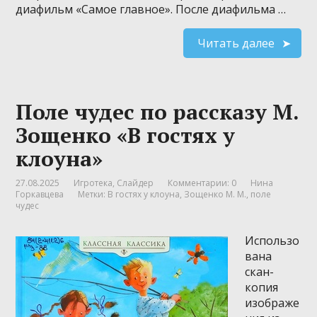
диафильм «Самое главное». После диафильма …
Читать далее
Поле чудес по рассказу М.
Зощенко «В гостях у
клоуна»
27.08.2025
Игротека
,
Слайдер
Комментарии: 0
Нина
Горкавцева
Метки:
В гостях у клоуна
,
Зощенко М. М.
,
поле
чудес
Использо
вана
скан-
копия
изображе