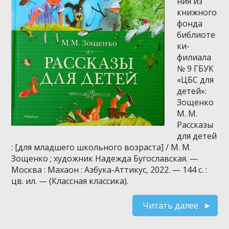
ния из
книжного
фонда
библиоте
ки-
филиала
№ 9 ГБУК
«ЦБС для
детей»:
Зощенко
М. М.
Рассказы
для детей
: [для младшего школьного возраста] / М. М.
Зощенко ; художник Надежда Бугославская. —
Москва : Махаон : Азбука-Аттикус, 2022. — 144 с. :
цв. ил. — (Классная классика).
Читать далее