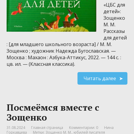
«ЦБС для
детей»:
Зощенко
М. М.
Рассказы
для детей
: [для младшего школьного возраста] / М. М.
Зощенко ; художник Надежда Бугославская. —
Москва : Махаон : Азбука-Аттикус, 2022. — 144 с. :
цв. ил. — (Классная классика).
Читать далее
Посмеёмся вместе с
Зощенко
31.08.2024
Главная страница
Комментарии: 0
Нина
Горкавцева
Метки:
Зощенко М. М.
,
юбилей писателя