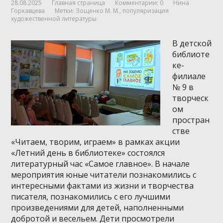
28.08.2025
Главная страница
Комментарии: 0
Нина
Горкавцева
Метки:
Зощенко М. М.
,
популяризация
художественной литературы
В детской
библиоте
ке-
филиале
№ 9 в
творческ
ом
простран
стве
«Читаем, творим, играем» в рамках акции
«Летний день в библиотеке» состоялся
литературный час «Самое главное». В начале
мероприятия юные читатели познакомились с
интересными фактами из жизни и творчества
писателя, познакомились с его лучшими
произведениями для детей, наполненными
добротой и весельем. Дети просмотрели