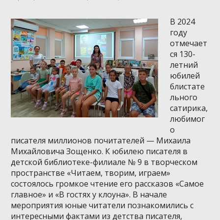
В 2024
году
отмечает
ся 130-
летний
юбилей
блистате
льного
сатирика,
любимог
о
писателя миллионов почитателей — Михаила
Михайловича Зощенко. К юбилею писателя в
детской библиотеке-филиале № 9 в творческом
пространстве «Читаем, творим, играем»
состоялось громкое чтение его рассказов «Самое
главное» и «В гостях у клоуна». В начале
мероприятия юные читатели познакомились с
интересными фактами из детства писателя,