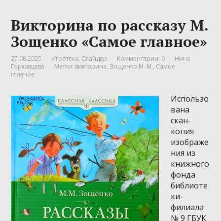
Викторина по рассказу М.
Зощенко «Самое главное»
27.08.2025
Игротека
,
Слайдер
Комментарии: 0
Нина
Горкавцева
Метки:
викторина
,
Зощенко М. М.
,
Самое
главное
Использо
вана
скан-
копия
изображе
ния из
книжного
фонда
библиоте
ки-
филиала
№ 9 ГБУК