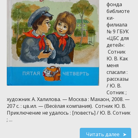
фонда
библиоте
ки-
филиала
№ 9 ГБУК
«ЦБС для
детей»:
Сотник
Ю. В. Как
меня
спасали :
рассказы
/ Ю. В.
Сотник ;
художник А. Халилова. — Москва : Махаон, 2008. —
207 с. : цв.ил. — (Весёлая компания). Сотник Ю. В.
Приключение не удалось : [повесть] / Ю. В. Сотник
; …
Читать далее