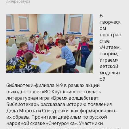
литерература
В
творческ
ом
простран
стве
«Читаем,
творим,
играем»
детской
модельн
ой
библиотеки-филиала №9 в рамках акции
выходного дня «ВО!Круг книг» состоялась
литературная игра «Время волшебства».
Библиотекарь рассказала историю появления
Деда Мороза и Снегурочки, как формировались
их образы. Прочитали диафильм по русской
народной сказке «Снегурочка». Участники