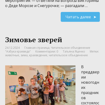
мероприятия: — ответили на вопросы викторины
о Деде Морозе и Снегурочке; — разгадали …
Читать далее
Зимовье зверей
24.12.2024
Главная страница
,
Читательское объединение
"Азбука краеведа"
Комментарии: 0
Татьяна Яценко
Метки:
животные
,
зима
,
краеведение
,
читательское объединение
В
преддвер
ии
новогодн
их
праздник
ов
состоялос