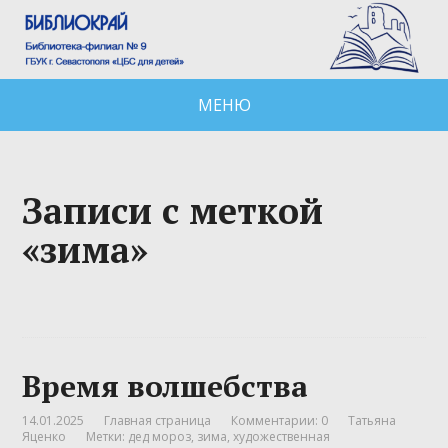
МЕНЮ
Записи с меткой
«зима»
Время волшебства
14.01.2025
Главная страница
Комментарии: 0
Татьяна
Яценко
Метки:
дед мороз
,
зима
,
художественная