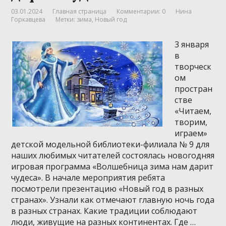
03.01.2024
Главная страница
Комментарии: 0
Нина
Горкавцева
Метки:
зима
,
Новый год
3 января
в
творческ
ом
простран
стве
«Читаем,
творим,
играем»
детской модельной библиотеки-филиала № 9 для
наших любимых читателей состоялась новогодняя
игровая программа «Волшебница зима нам дарит
чудеса». В начале мероприятия ребята
посмотрели презентацию «Новый год в разных
странах». Узнали как отмечают главную ночь года
в разных странах. Какие традиции соблюдают
люди, живущие на разных континентах. Где …