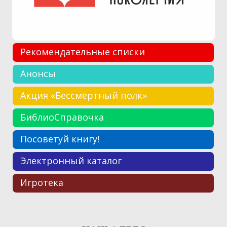
Рекомендательные списки
Анонсы
Акция «Бессмертный полк»
БиблиоСправочка
Посоветуй книгу!
Электронный каталог
Игротека