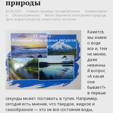
природы
22.03.2025
Главная страница
,
Посоветуй книгу!
Комментарии:
0
Оксана Шевченко
Метки:
бережное отношение к природе
,
День водных ресурсов
,
новые книги
,
экология
Кажется,
мы знаем
о воде
все и, тем
не менее,
даже
невинны
й вопрос
«А какая
она
бывает?»
в первые
секунды может поставить в тупик. Например,
сегодня есть мнение, что твердое, жидкое и
газообразное — это не все состояния воды,