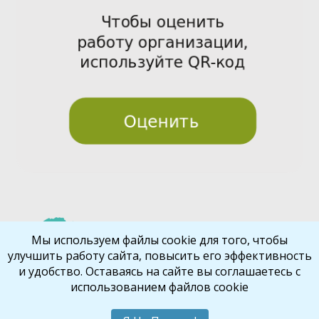
Pre
Nex
Мы используем файлы cookie для того, чтобы
улучшить работу сайта, повысить его эффективность
vio
t
и удобство. Оставаясь на сайте вы соглашаетесь с
us
использованием файлов cookie
Библиокрай
© 2026
Все права защищены
Шаблон от
WP Puzzle