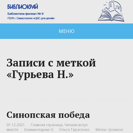
МЕНЮ
Записи с меткой
«Гурьева Н.»
Синопская победа
01.12.2021
Главная страница
,
Читаем вслух
вместе
Комментарии: 0
Ольга Тарасенко
Метки:
громкое