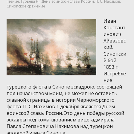
чтение
,
Гурьева Н.
,
День воинской славы России
,
П. С. Нахимов
,
Синопское сражение
Иван
Констант
инович
Айвазовс
кий.
Синопски
й бой.
1853 г.
Истребле
ние
турецкого флота в Синопе эскадрою, состоящей
под начальством моим, не может не оставить
славной страницы в истории Черноморского
флота. П. С. Нахимов 1 декабря является Днём
воинской славы России. Это день победы русской
эскадры под командованием вице-адмирала
Павла Степановича Нахимова над турецкой
эскадрой у мыса Синоп в …