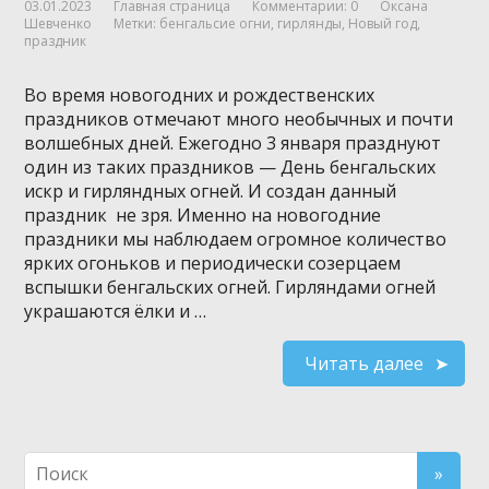
03.01.2023
Главная страница
Комментарии: 0
Оксана
Шевченко
Метки:
бенгальсие огни
,
гирлянды
,
Новый год
,
праздник
Во время новогодних и рождественских
праздников отмечают много необычных и почти
волшебных дней. Ежегодно 3 января празднуют
один из таких праздников — День бенгальских
искр и гирляндных огней. И создан данный
праздник не зря. Именно на новогодние
праздники мы наблюдаем огромное количество
ярких огоньков и периодически созерцаем
вспышки бенгальских огней. Гирляндами огней
украшаются ёлки и …
Читать далее