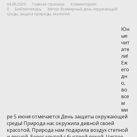
04.06.2020
Главная страница
Комментарии:
0
Библиотекарь
Метки:
Всемирный день окружающей
среды
,
защита природы
,
экология
Юн
ые
чит
ате
ли!
Еж
его
дн
о,
во
все
м
ми
ре 5 июня отмечается День защиты окружающей
среды! Природа нас окружила дивной своей
красотой, Природа нам подарила воздух степной
и лесной, Берег крутой с быстрой рекой, Чистое