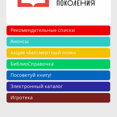
Рекомендательные списки
Анонсы
Акция «Бессмертный полк»
БиблиоСправочка
Посоветуй книгу!
Электронный каталог
Игротека