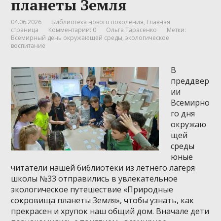
планеты Земля
04.06.2026
Библиотека нового поколения
,
Главная
страница
Комментарии: 0
Ольга Тарасенко
Метки:
Всемирный день окружающей среды
,
экологическое
воспитание
В
преддвер
ии
Всемирно
го дня
окружаю
щей
среды
юные
читатели нашей библиотеки из летнего лагеря
школы №33 отправились в увлекательное
экологическое путешествие «Природные
сокровища планеты Земля», чтобы узнать, как
прекрасен и хрупок наш общий дом. Вначале дети