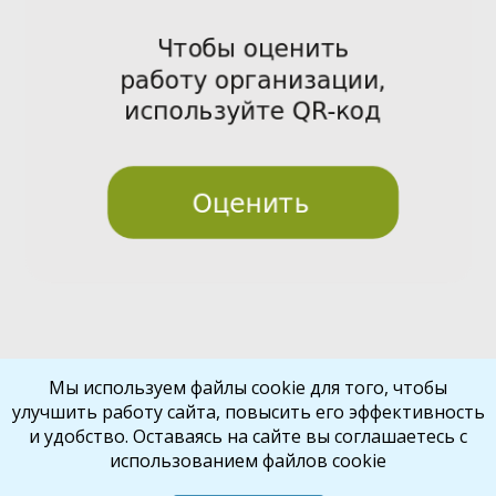
Pre
Nex
Мы используем файлы cookie для того, чтобы
улучшить работу сайта, повысить его эффективность
vio
t
и удобство. Оставаясь на сайте вы соглашаетесь с
us
использованием файлов cookie
Библиокрай
© 2026
Все права защищены