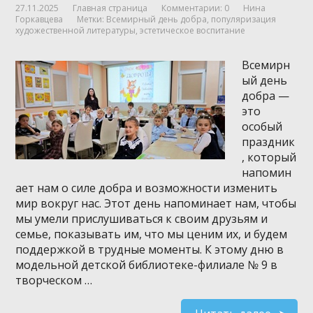
27.11.2025
Главная страница
Комментарии: 0
Нина
Горкавцева
Метки:
Всемирный день добра
,
популяризация
художественной литературы
,
эстетическое воспитание
Всемирн
ый день
добра —
это
особый
праздник
, который
напомин
ает нам о силе добра и возможности изменить
мир вокруг нас. Этот день напоминает нам, чтобы
мы умели прислушиваться к своим друзьям и
семье, показывать им, что мы ценим их, и будем
поддержкой в трудные моменты. К этому дню в
модельной детской библиотеке-филиале № 9 в
творческом …