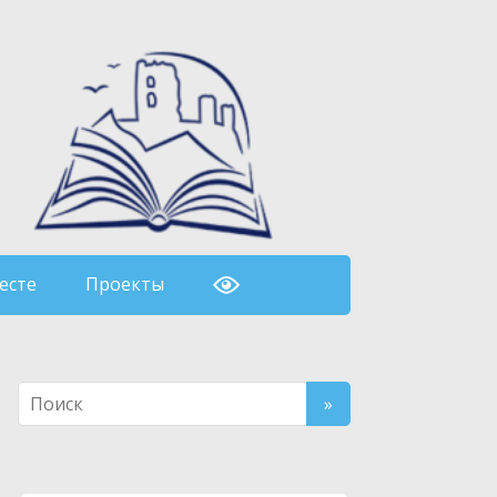
есте
Проекты