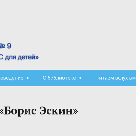
аеведение
О библиотеке
Читаем вслух вм
 «Борис Эскин»