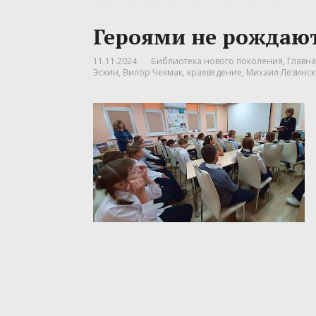
Героями не рождают
11.11.2024
Библиотека нового поколения
,
Главна
Эскин
,
Вилор Чекмак
,
краеведение
,
Михаил Лезинс