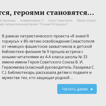
ся, героями становятся…
я страница
Комментарии: 0
Ольга Тарасенко
Метки:
Борис
кий
,
патриотический проект "Я знаю! Я горжусь!"
В рамках патриотического проекта «Я знаю! Я
горжусь!» к 80-летию освобождения Севастополя
от немецко-фашистских захватчиков в детской
библиотеке-филиале № 9 прошла встреча с
юными читателями из 4-А класса школы № 33
имени имени Героя Советского Союза В. И.
Герасимова (классный руководитель Лазарева С.
С.). Библиотекарь рассказала детям о подвиге и
мужестве тех, кто защищал родной …
Читать далее