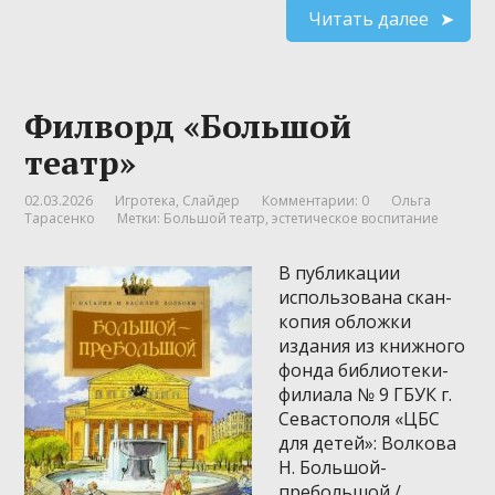
Читать далее
Филворд «Большой
театр»
02.03.2026
Игротека
,
Слайдер
Комментарии: 0
Ольга
Тарасенко
Метки:
Большой театр
,
эстетическое воспитание
В публикации
использована скан-
копия обложки
издания из книжного
фонда библиотеки-
филиала № 9 ГБУК г.
Севастополя «ЦБС
для детей»: Волкова
Н. Большой-
пребольшой /