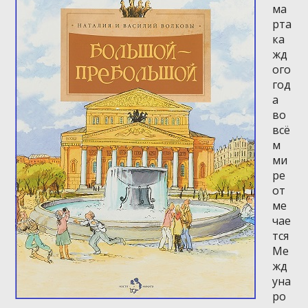
ма
рта
ка
жд
ого
год
а
во
всё
м
ми
ре
от
ме
чае
тся
Ме
жд
уна
ро