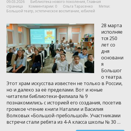
09.03.2026
Библиотека нового поколения
,
Главная
страница
Комментарии: 0
Ольга Тарасенко
Метки:
Большой театр
,
эстетическое воспитание
,
юбилей
28 марта
исполняе
тся 250
лет со
дня
основани
я
Большог
о театра.
Этот храм искусства известен не только в России,
но и далеко за её пределами. Вот и юные
читатели библиотеки-филиала № 9
познакомились с историей его создания, посетив
громкое чтение книги Наталии и Василия
Волковых «Большой-пребольшой». Участниками
встречи стали ребята из 4-А класса школы № 30 …