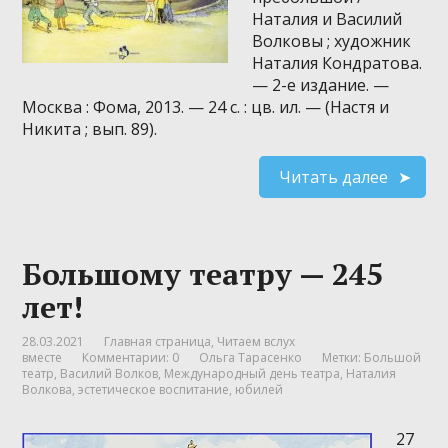
Наталия и Василий
Волковы ; художник
Наталия Кондратова.
— 2-е издание. —
Москва : Фома, 2013. — 24 с. : цв. ил. — (Настя и
Никита ; вып. 89).
Читать далее
Большому театру — 245
лет!
28.03.2021
Главная страница
,
Читаем вслух
вместе
Комментарии: 0
Ольга Тарасенко
Метки:
Большой
театр
,
Василий Волков
,
Международный день театра
,
Наталия
Волкова
,
эстетическое воспитание
,
юбилей
27