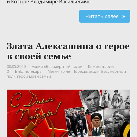
и Козыре Владимире Васильевиче
Читать далее
Злата Алексашина о герое
в своей семье
08.05.2020
Акция «Бессмертный полк»
Комментарии:
0
Библиотекарь
Метки:
75 лет Победы
,
акция
,
Бессмертный
полк
,
герой моей семьи