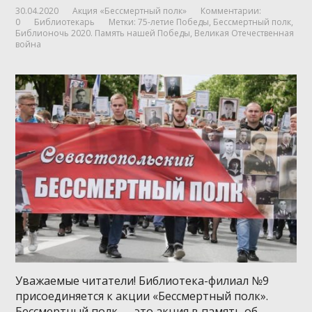
30.04.2020
Акция «Бессмертный полк»
Комментарии:
0
Библиотекарь
Метки:
75-летие Победы
,
Бессмертный полк
,
Библионочь 2020. Память нашей Победы
,
Великая Отечественная
война
Уважаемые читатели! Библиотека-филиал №9
присоединяется к акции «Бессмертный полк».
Бессмертный полк — это акция в память об