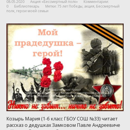
08.05.2020
Акция «Бессмертный полк»
Комментарии:
0
Библиотекарь
Метки:
75 лет Победы
,
акция
,
Бессмертный
полк
,
герои моей семьи
Козырь Мария (1-б класс ГБОУ СОШ №33) читает
рассказ о дедушках Замковом Павле Андреевиче