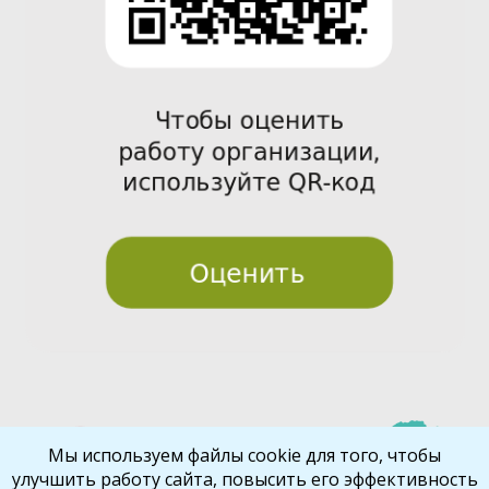
Pre
Nex
Мы используем файлы cookie для того, чтобы
улучшить работу сайта, повысить его эффективность
vio
t