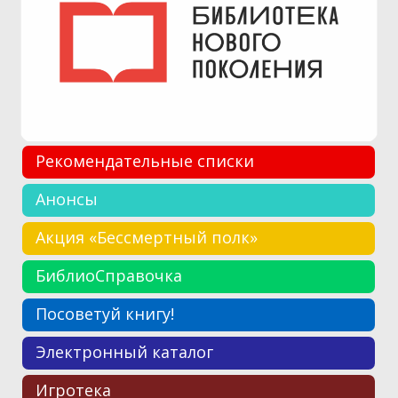
Рекомендательные списки
Анонсы
Акция «Бессмертный полк»
БиблиоСправочка
Посоветуй книгу!
Электронный каталог
Игротека