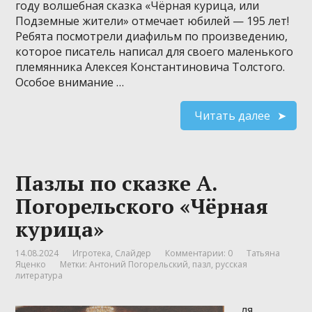
году волшебная сказка «Чёрная курица, или
Подземные жители» отмечает юбилей — 195 лет!
Ребята посмотрели диафильм по произведению,
которое писатель написал для своего маленького
племянника Алексея Константиновича Толстого.
Особое внимание …
Читать далее
Пазлы по сказке А.
Погорельского «Чёрная
курица»
14.08.2024
Игротека
,
Слайдер
Комментарии: 0
Татьяна
Яценко
Метки:
Антоний Погорельский
,
пазл
,
русская
литература
ля