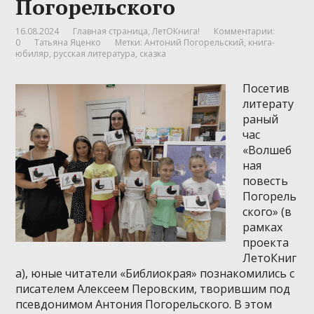
Погорельского
16.08.2024
Главная страница
,
ЛетОКнига!
Комментарии:
0
Татьяна Яценко
Метки:
Антоний Погорельский
,
книга-
юбиляр
,
русская литература
,
сказка
Посетив
литерату
раный
час
«Волшеб
ная
повесть
Погорель
ского» (в
рамках
проекта
ЛетоКниг
а), юные читатели «Библиокрая» познакомились с
писателем Алексеем Перовским, творившим под
псевдонимом Антония Погорельского. В этом