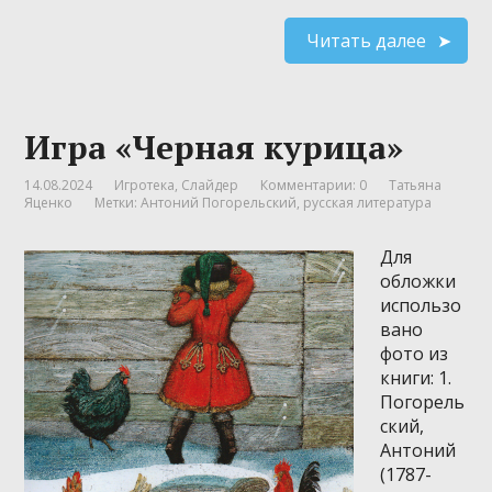
Читать далее
Игра «Черная курица»
14.08.2024
Игротека
,
Слайдер
Комментарии: 0
Татьяна
Яценко
Метки:
Антоний Погорельский
,
русская литература
Для
обложки
использо
вано
фото из
книги: 1.
Погорель
ский,
Антоний
(1787-