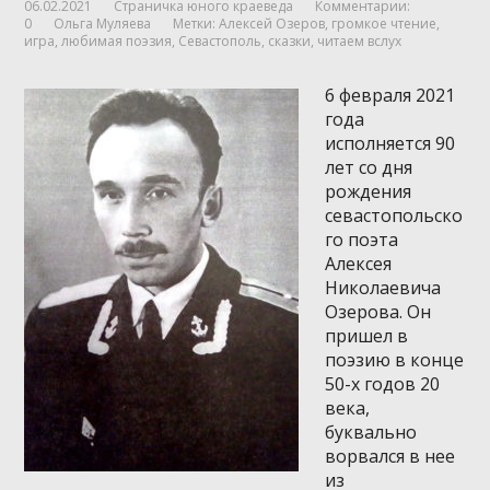
06.02.2021
Страничка юного краеведа
Комментарии:
0
Ольга Муляева
Метки:
Алексей Озеров
,
громкое чтение
,
игра
,
любимая поэзия
,
Севастополь
,
сказки
,
читаем вслух
6 февраля 2021
года
исполняется 90
лет со дня
рождения
севастопольско
го поэта
Алексея
Николаевича
Озерова. Он
пришел в
поэзию в конце
50-х годов 20
века,
буквально
ворвался в нее
из