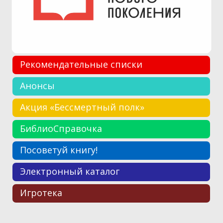
Рекомендательные списки
Анонсы
Акция «Бессмертный полк»
БиблиоСправочка
Посоветуй книгу!
Электронный каталог
Игротека