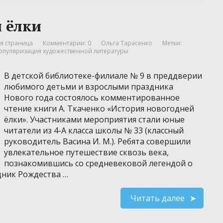
 ёлки
я страница
Комментарии: 0
Ольга Тарасенко
Метки:
опуляризация художественной литературы
В детской библиотеке-филиале № 9 в преддверии
любимого детьми и взрослыми праздника
Нового года состоялось комментированное
чтение книги А. Ткаченко «История новогодней
ёлки». Участниками мероприятия стали юные
читатели из 4-А класса школы № 33 (классный
руководитель Васина И. М.). Ребята совершили
увлекательное путешествие сквозь века,
познакомившись со средневековой легендой о
дник Рождества …
Читать далее