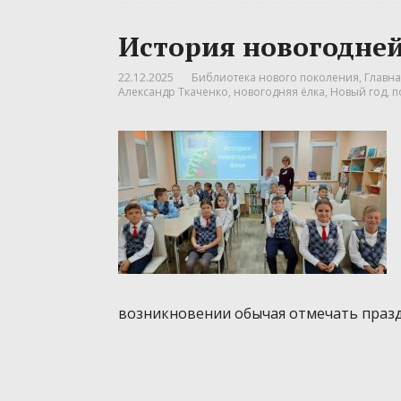
История новогодней
22.12.2025
Библиотека нового поколения
,
Главна
Александр Ткаченко
,
новогодняя ёлка
,
Новый год
,
п
возникновении обычая отмечать праз