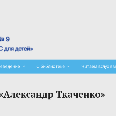
аеведение
О библиотеке
Читаем вслух вм
 «Александр Ткаченко»