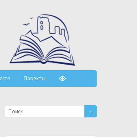
есте
Проекты