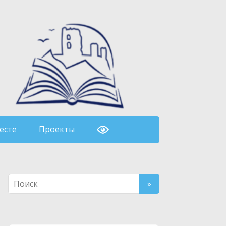
есте
Проекты