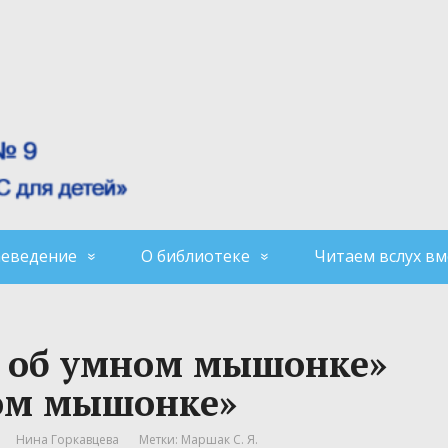
аеведение
О библиотеке
Читаем вслух вм
а об умном мышонке»
пом мышонке»
Нина Горкавцева
Метки:
Маршак С. Я.