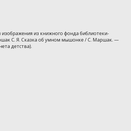
я изображения из книжного фонда библиотеки-
шак С. Я. Сказка об умном мышонке / С. Маршак. —
анета детства).