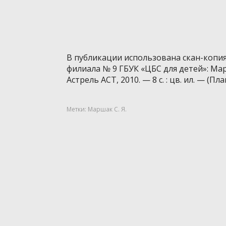
В публикации использована скан-копи
филиала № 9 ГБУК «ЦБС для детей»: Мар
Астрель АСТ, 2010. — 8 с. : цв. ил. — (Пл
Метки:
Маршак С. Я.