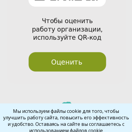
Pre
Nex
Мы используем файлы cookie для того, чтобы
улучшить работу сайта, повысить его эффективность
vio
t
и удобство. Оставаясь на сайте вы соглашаетесь с
us
использованием файлов cookie
Библиокрай
© 2026