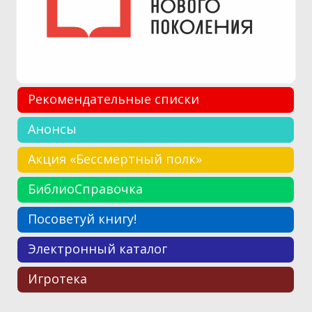
Рекомендательные списки
Анонсы
Акция «Бессмертный полк»
БиблиоСправочка
Посоветуй книгу!
Электронный каталог
Игротека