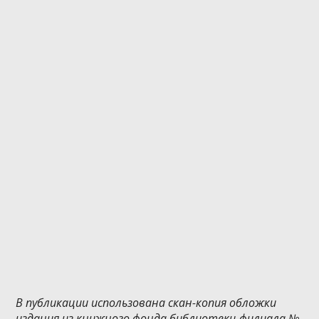
В публикации использована скан-копия обложки
издания из книжного фонда библиотеки-филиала №