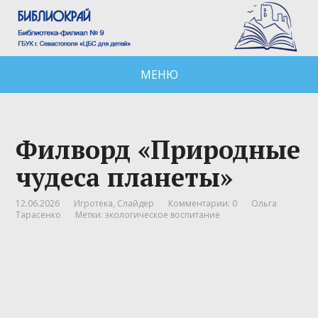
МЕНЮ
Филворд «Природные
чудеса планеты»
12.06.2026
Игротека
,
Слайдер
Комментарии: 0
Ольга
Тарасенко
Метки:
экологическое воспитание