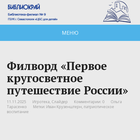
МЕНЮ
Филворд «Первое
кругосветное
путешествие России»
11.11.2025
Игротека
,
Слайдер
Комментарии: 0
Ольга
Тарасенко
Метки:
Иван Крузенштерн
,
патриотическое
воспитание