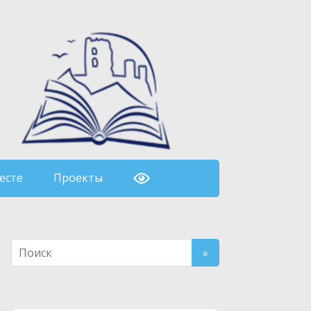
есте
Проекты