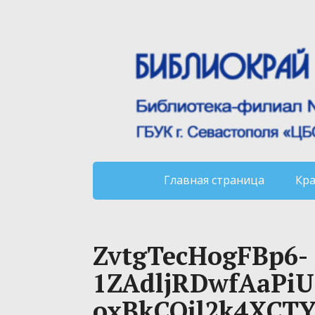
Главная страница
Кр
ZvtgTecHogFBp6-
1ZAdljRDwfAaPi
oxBkCQil2k4XCT