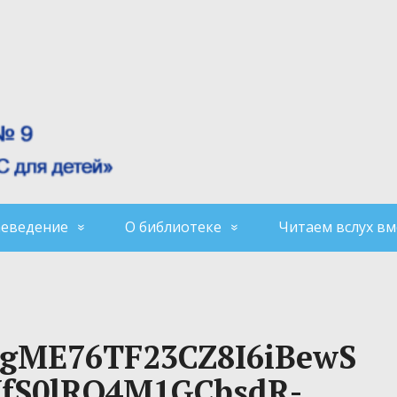
аеведение
О библиотеке
Читаем вслух вм
UgME76TF23CZ8I6iBewS
YfS0lRO4M1GCbsdR-