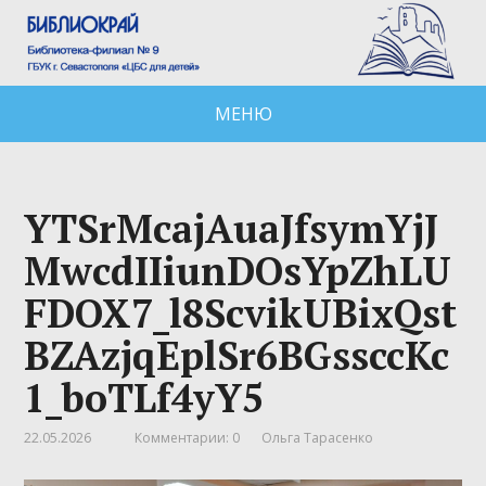
МЕНЮ
YTSrMcajAuaJfsymYjJ
MwcdIIiunDOsYpZhLU
FDOX7_l8ScvikUBixQst
BZAzjqEplSr6BGssccKc
1_boTLf4yY5
22.05.2026
Комментарии: 0
Ольга Тарасенко