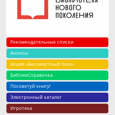
Рекомендательные списки
Анонсы
Акция «Бессмертный полк»
БиблиоСправочка
Посоветуй книгу!
Электронный каталог
Игротека