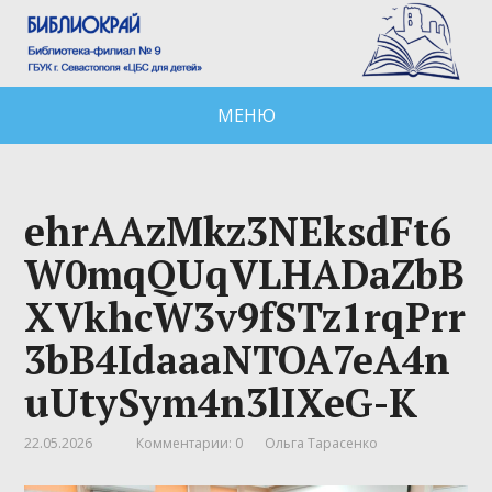
МЕНЮ
ehrAAzMkz3NEksdFt6
W0mqQUqVLHADaZbB
XVkhcW3v9fSTz1rqPrr
3bB4IdaaaNTOA7eA4n
uUtySym4n3lIXeG-K
22.05.2026
Комментарии: 0
Ольга Тарасенко