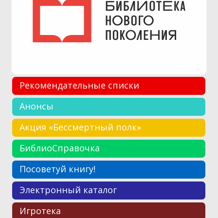
Рекомендательные списки
Анонсы
Акция «Бессмертный полк»
БиблиоСправочка
Посоветуй книгу!
Электронный каталог
Игротека