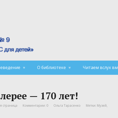
аеведение
О библиотеке
Читаем вслух вм
лерее — 170 лет!
я страница
Комментарии: 0
Ольга Тарасенко
Метки:
Музей
,