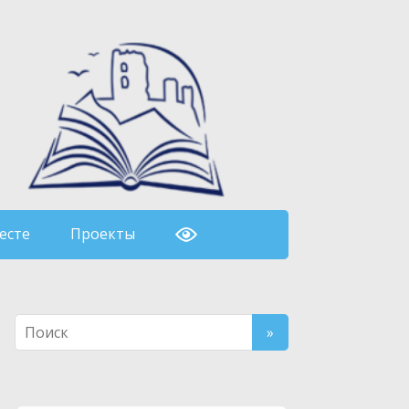
есте
Проекты